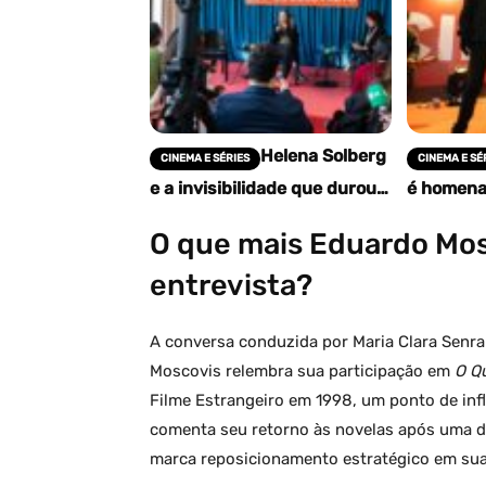
Helena Solberg
CINEMA E SÉRIES
CINEMA E SÉ
e a invisibilidade que durou
é homena
60 anos: homenagem na
da 21ª Ci
CineOP como reparação de
redescob
O que mais Eduardo Mo
memória
cineasta i
entrevista?
A conversa conduzida por Maria Clara Senra 
Moscovis relembra sua participação em
O Q
Filme Estrangeiro em 1998, um ponto de inf
comenta seu retorno às novelas após uma d
marca reposicionamento estratégico em sua 