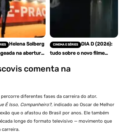
Helena Solberg
DIA D (2026):
RIES
CINEMA E SÉRIES
geada na abertura
tudo sobre o novo filme
neOP: a
épico de Steven Spielberg
erta de uma
scovis comenta na
nvisível
percorre diferentes fases da carreira do ator.
ue É Isso, Companheiro?
, indicado ao Oscar de Melhor
lexão que o afastou do Brasil por anos. Ele também
écada longe do formato televisivo — movimento que
carreira.