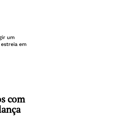
gir um
 estreia em
os com
lança