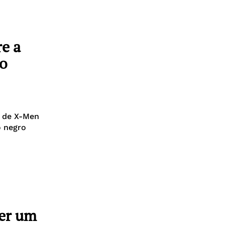
re a
to
a de X-Men
o negro
zer um