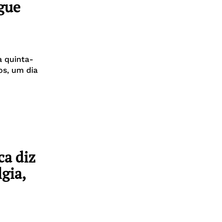
gue
 quinta-
os, um dia
ca diz
gia,