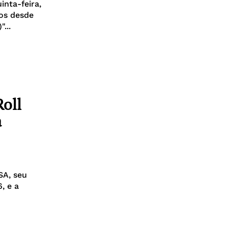
inta-feira,
os desde
...
oll
a
SA, seu
, e a