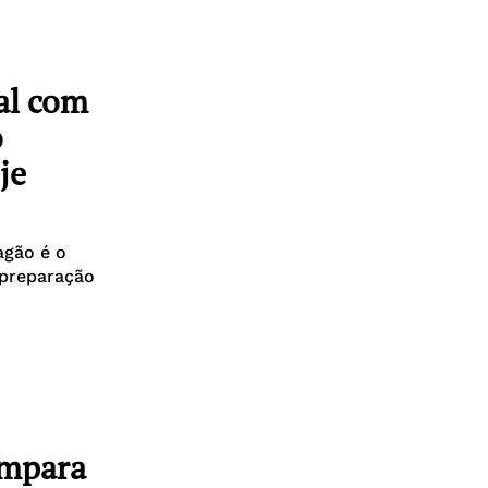
al com
o
je
agão é o
 preparação
ompara