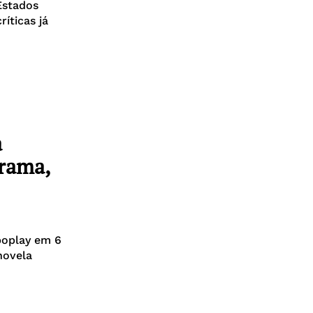
Estados
ríticas já
a
trama,
boplay em 6
novela