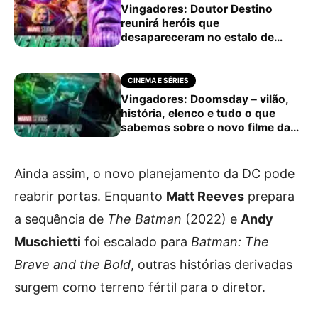
Vingadores: Doutor Destino
reunirá heróis que
desapareceram no estalo de
Thanos
CINEMA E SÉRIES
Vingadores: Doomsday – vilão,
história, elenco e tudo o que
sabemos sobre o novo filme da
Marvel
Ainda assim, o novo planejamento da DC pode
reabrir portas. Enquanto
Matt Reeves
prepara
a sequência de
The Batman
(2022) e
Andy
Muschietti
foi escalado para
Batman: The
Brave and the Bold
, outras histórias derivadas
surgem como terreno fértil para o diretor.