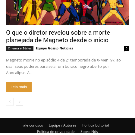
O que o diretor revelou sobre a morte
planejada de Magneto desde o início
Equipe Gossip Notícias
Cinema e Séries
0
Magneto morre no episódio 4 da 2ª temporada de X-Men '97, ao
usar seus poderes para selar um buraco negro aberto por
Apocalipse. A...
Leia mais
Fale conosco
Equipe / Autores
Política Editorial
Política de privacidade
Sobre Nós