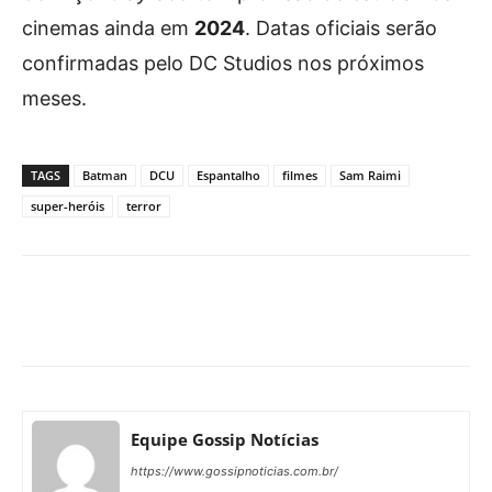
cinemas ainda em
2024
. Datas oficiais serão
confirmadas pelo DC Studios nos próximos
meses.
TAGS
Batman
DCU
Espantalho
filmes
Sam Raimi
super-heróis
terror
Facebook
X
Pinterest
What
Equipe Gossip Notícias
https://www.gossipnoticias.com.br/