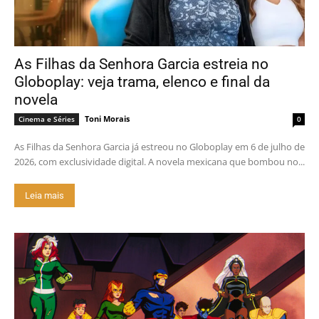
As Filhas da Senhora Garcia estreia no
Globoplay: veja trama, elenco e final da
novela
Toni Morais
Cinema e Séries
0
As Filhas da Senhora Garcia já estreou no Globoplay em 6 de julho de
2026, com exclusividade digital. A novela mexicana que bombou no...
Leia mais