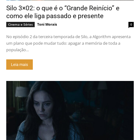
Silo 3×02: o que é o “Grande Reinício” e
como ele liga passado e presente
Toni Morais
Cinema e Séries
0
No episódio 2 da terceira temporada de Silo, a Algorithm apresenta
um plano que pode mudar tudo: apagar a memória de toda a
população...
Leia mais