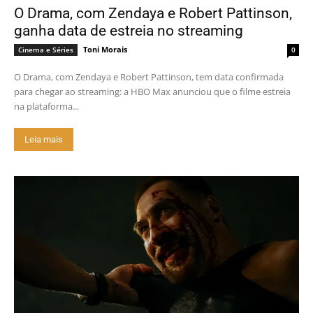
O Drama, com Zendaya e Robert Pattinson,
ganha data de estreia no streaming
Toni Morais
Cinema e Séries
0
O Drama, com Zendaya e Robert Pattinson, tem data confirmada
para chegar ao streaming: a HBO Max anunciou que o filme estreia
na plataforma...
Leia mais