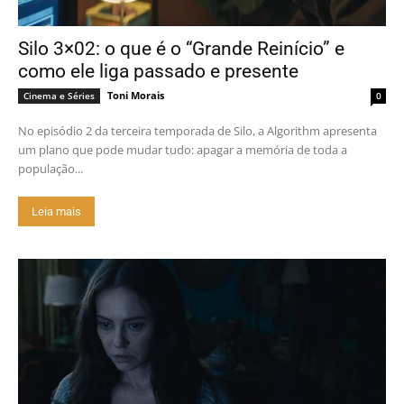
Silo 3×02: o que é o “Grande Reinício” e
como ele liga passado e presente
Toni Morais
Cinema e Séries
0
No episódio 2 da terceira temporada de Silo, a Algorithm apresenta
um plano que pode mudar tudo: apagar a memória de toda a
população...
Leia mais