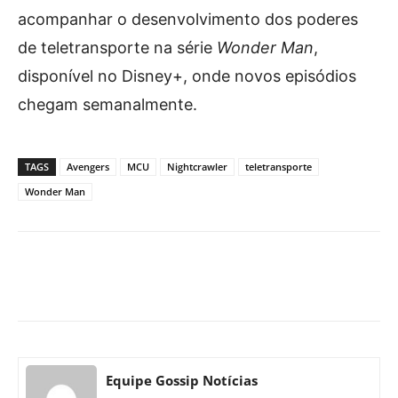
acompanhar o desenvolvimento dos poderes
de teletransporte na série
Wonder Man
,
disponível no Disney+, onde novos episódios
chegam semanalmente.
TAGS
Avengers
MCU
Nightcrawler
teletransporte
Wonder Man
Facebook
X
Pinterest
What
Equipe Gossip Notícias