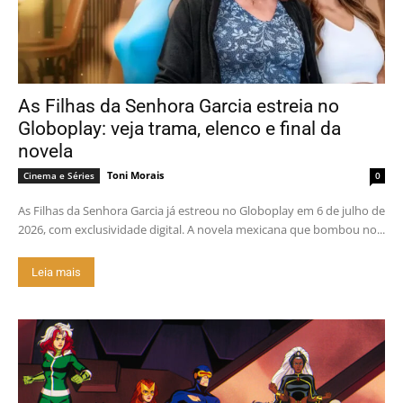
As Filhas da Senhora Garcia estreia no
Globoplay: veja trama, elenco e final da
novela
Toni Morais
Cinema e Séries
0
As Filhas da Senhora Garcia já estreou no Globoplay em 6 de julho de
2026, com exclusividade digital. A novela mexicana que bombou no...
Leia mais