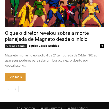
O que o diretor revelou sobre a morte
planejada de Magneto desde o início
Equipe Gossip Notícias
Cinema e Séries
0
Magneto morre no episódio 4 da 2ª temporada de X-Men '97, ao
usar seus poderes para selar um buraco negro aberto por
Apocalipse. A...
Leia mais
Fale conosco
Equipe / Autores
Política Editorial