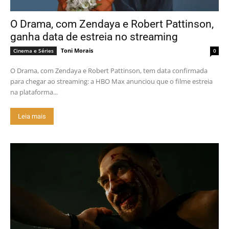
O Drama, com Zendaya e Robert Pattinson,
ganha data de estreia no streaming
Toni Morais
Cinema e Séries
0
O Drama, com Zendaya e Robert Pattinson, tem data confirmada
para chegar ao streaming: a HBO Max anunciou que o filme estreia
na plataforma...
Leia mais