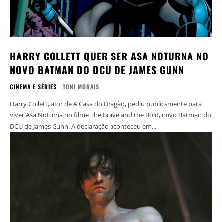
HARRY COLLETT QUER SER ASA NOTURNA NO
NOVO BATMAN DO DCU DE JAMES GUNN
CINEMA E SÉRIES
TONI MORAIS
Harry Collett, ator de A Casa do Dragão, pediu publicamente para
viver Asa Noturna no filme The Brave and the Bold, novo Batman do
DCU de James Gunn. A declaração aconteceu em...