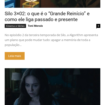
Silo 3×02: o que é o “Grande Reinício” e
como ele liga passado e presente
Toni Morais
Cinema e Séries
0
No episódio 2 da terceira temporada de Silo, a Algorithm apresenta
um plano que pode mudar tudo: apagar a memória de toda a
população...
Leia mais