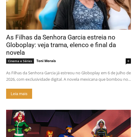
As Filhas da Senhora Garcia estreia no
Globoplay: veja trama, elenco e final da
novela
Toni Morais
Cinema e Séries
0
As Filhas da Senhora Garcia já estreou no Globoplay em 6 de julho de
2026, com exclusividade digital. A novela mexicana que bombou no...
Leia mais