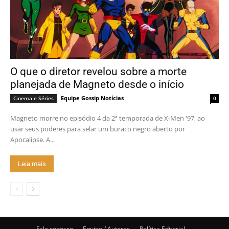
O que o diretor revelou sobre a morte
planejada de Magneto desde o início
Equipe Gossip Notícias
Cinema e Séries
0
Magneto morre no episódio 4 da 2ª temporada de X-Men '97, ao
usar seus poderes para selar um buraco negro aberto por
Apocalipse. A...
Leia mais
Fale conosco
Equipe / Autores
Política Editorial