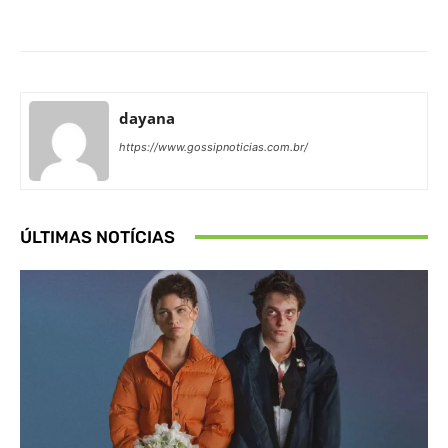
Facebook
X
Pinterest
What
dayana
https://www.gossipnoticias.com.br/
ÚLTIMAS NOTÍCIAS