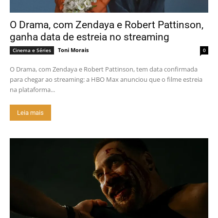
O Drama, com Zendaya e Robert Pattinson,
ganha data de estreia no streaming
Toni Morais
Cinema e Séries
0
O Drama, com Zendaya e Robert Pattinson, tem data confirmada
para chegar ao streaming: a HBO Max anunciou que o filme estreia
na plataforma...
Leia mais