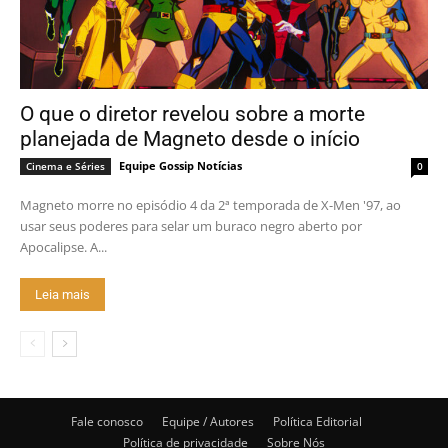
O que o diretor revelou sobre a morte
planejada de Magneto desde o início
Equipe Gossip Notícias
Cinema e Séries
0
Magneto morre no episódio 4 da 2ª temporada de X-Men '97, ao
usar seus poderes para selar um buraco negro aberto por
Apocalipse. A...
Leia mais
Fale conosco
Equipe / Autores
Política Editorial
Política de privacidade
Sobre Nós