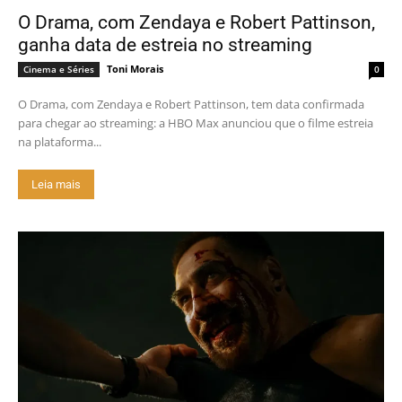
O Drama, com Zendaya e Robert Pattinson,
ganha data de estreia no streaming
Toni Morais
Cinema e Séries
0
O Drama, com Zendaya e Robert Pattinson, tem data confirmada
para chegar ao streaming: a HBO Max anunciou que o filme estreia
na plataforma...
Leia mais