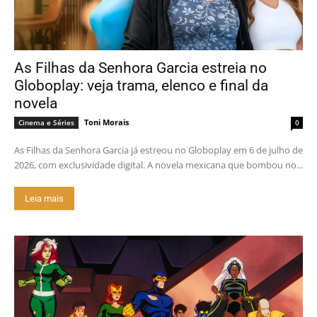
As Filhas da Senhora Garcia estreia no
Globoplay: veja trama, elenco e final da
novela
Toni Morais
Cinema e Séries
0
As Filhas da Senhora Garcia já estreou no Globoplay em 6 de julho de
2026, com exclusividade digital. A novela mexicana que bombou no...
Leia mais