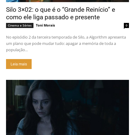
Silo 3×02: o que é o “Grande Reinício” e
como ele liga passado e presente
Toni Morais
Cinema e Séries
0
No episódio 2 da terceira temporada de Silo, a Algorithm apresenta
um plano que pode mudar tudo: apagar a memória de toda a
população...
Leia mais