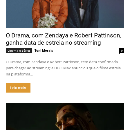
O Drama, com Zendaya e Robert Pattinson,
ganha data de estreia no streaming
Toni Morais
Cinema e Séries
0
O Drama, com Zendaya e Robert Pattinson, tem data confirmada
para chegar ao streaming: a HBO Max anunciou que o filme estreia
na plataforma...
Leia mais