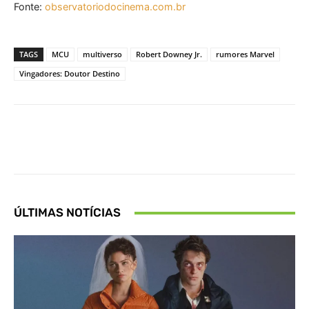
Fonte:
observatoriodocinema.com.br
TAGS
MCU
multiverso
Robert Downey Jr.
rumores Marvel
Vingadores: Doutor Destino
Facebook
X
Pinterest
What
ÚLTIMAS NOTÍCIAS