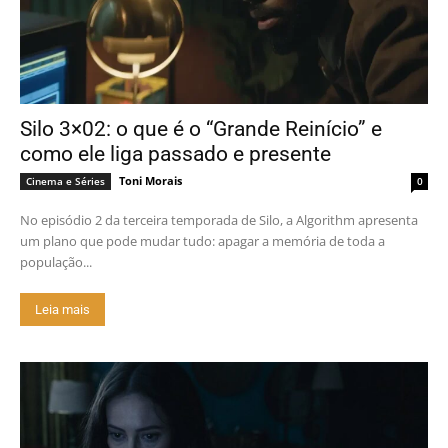
Silo 3×02: o que é o “Grande Reinício” e
como ele liga passado e presente
Toni Morais
Cinema e Séries
0
No episódio 2 da terceira temporada de Silo, a Algorithm apresenta
um plano que pode mudar tudo: apagar a memória de toda a
população...
Leia mais