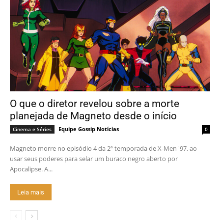
O que o diretor revelou sobre a morte
planejada de Magneto desde o início
Equipe Gossip Notícias
Cinema e Séries
0
Magneto morre no episódio 4 da 2ª temporada de X-Men '97, ao
usar seus poderes para selar um buraco negro aberto por
Apocalipse. A...
Leia mais