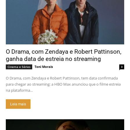
O Drama, com Zendaya e Robert Pattinson,
ganha data de estreia no streaming
Toni Morais
Cinema e Séries
0
O Drama, com Zendaya e Robert Pattinson, tem data confirmada
para chegar ao streaming: a HBO Max anunciou que o filme estreia
na plataforma...
Leia mais