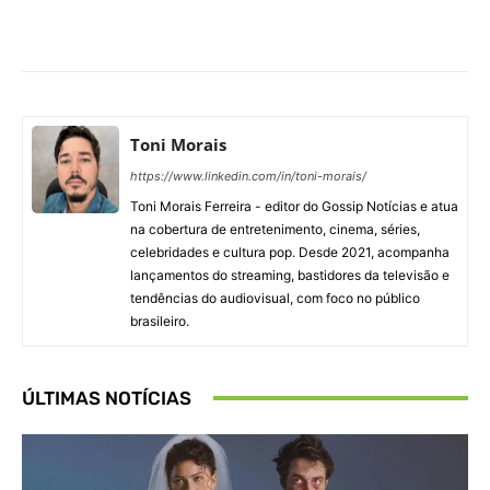
Facebook
X
Pinterest
What
Toni Morais
https://www.linkedin.com/in/toni-morais/
Toni Morais Ferreira - editor do Gossip Notícias e atua
na cobertura de entretenimento, cinema, séries,
celebridades e cultura pop. Desde 2021, acompanha
lançamentos do streaming, bastidores da televisão e
tendências do audiovisual, com foco no público
brasileiro.
ÚLTIMAS NOTÍCIAS