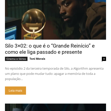
Silo 3×02: o que é o “Grande Reinício” e
como ele liga passado e presente
Toni Morais
Cinema e Séries
0
No episódio 2 da terceira temporada de Silo, a Algorithm apresenta
um plano que pode mudar tudo: apagar a memória de toda a
população...
Leia mais