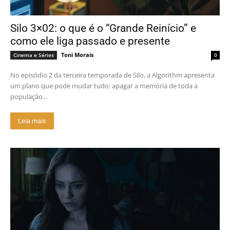
Silo 3×02: o que é o “Grande Reinício” e
como ele liga passado e presente
Toni Morais
Cinema e Séries
0
No episódio 2 da terceira temporada de Silo, a Algorithm apresenta
um plano que pode mudar tudo: apagar a memória de toda a
população...
Leia mais