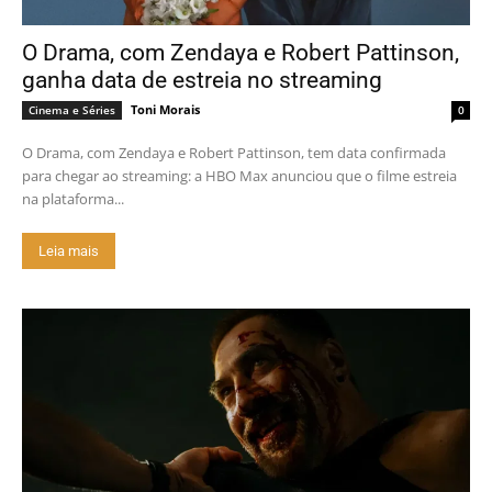
O Drama, com Zendaya e Robert Pattinson,
ganha data de estreia no streaming
Toni Morais
Cinema e Séries
0
O Drama, com Zendaya e Robert Pattinson, tem data confirmada
para chegar ao streaming: a HBO Max anunciou que o filme estreia
na plataforma...
Leia mais