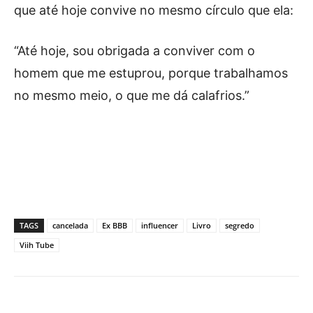
que até hoje convive no mesmo círculo que ela:
“Até hoje, sou obrigada a conviver com o
homem que me estuprou, porque trabalhamos
no mesmo meio, o que me dá calafrios.”
TAGS
cancelada
Ex BBB
influencer
Livro
segredo
Viih Tube
Facebook
X
Pinterest
What