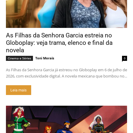
As Filhas da Senhora Garcia estreia no
Globoplay: veja trama, elenco e final da
novela
Toni Morais
Cinema e Séries
0
As Filhas da Senhora Garcia já estreou no Globoplay em 6 de julho de
2026, com exclusividade digital. A novela mexicana que bombou no...
Leia mais