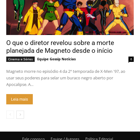
O que o diretor revelou sobre a morte
planejada de Magneto desde o início
Equipe Gossip Notícias
Cinema e Séries
0
Magneto morre no episódio 4 da 2ª temporada de X-Men '97, ao
usar seus poderes para selar um buraco negro aberto por
Apocalipse. A...
Leia mais
Fale conosco
Equipe / Autores
Política Editorial