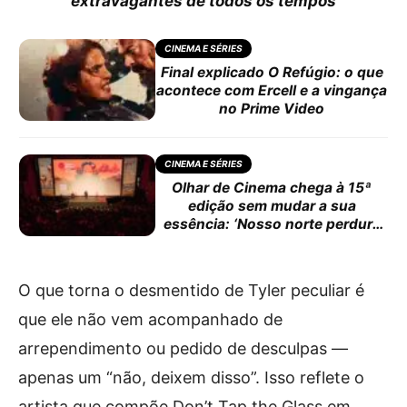
extravagantes de todos os tempos
CINEMA E SÉRIES
Final explicado O Refúgio: o que
acontece com Ercell e a vingança
no Prime Video
CINEMA E SÉRIES
Olhar de Cinema chega à 15ª
edição sem mudar a sua
essência: ‘Nosso norte perdura
até hoje’
O que torna o desmentido de Tyler peculiar é
que ele não vem acompanhado de
arrependimento ou pedido de desculpas —
apenas um “não, deixem disso”. Isso reflete o
artista que compõe Don’t Tap the Glass em