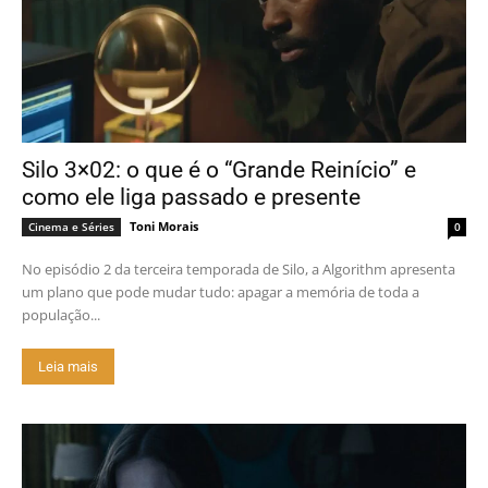
Silo 3×02: o que é o “Grande Reinício” e
como ele liga passado e presente
Toni Morais
Cinema e Séries
0
No episódio 2 da terceira temporada de Silo, a Algorithm apresenta
um plano que pode mudar tudo: apagar a memória de toda a
população...
Leia mais