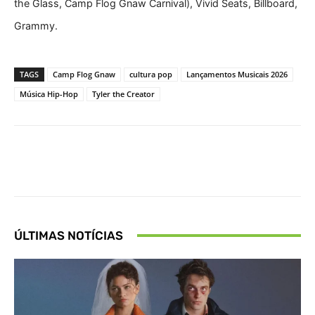
the Glass, Camp Flog Gnaw Carnival), Vivid Seats, Billboard,
Grammy.
TAGS
Camp Flog Gnaw
cultura pop
Lançamentos Musicais 2026
Música Hip-Hop
Tyler the Creator
Facebook
X
Pinterest
What
ÚLTIMAS NOTÍCIAS