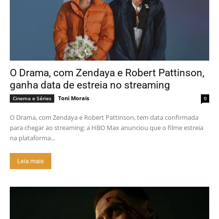
O Drama, com Zendaya e Robert Pattinson,
ganha data de estreia no streaming
Toni Morais
Cinema e Séries
0
O Drama, com Zendaya e Robert Pattinson, tem data confirmada
para chegar ao streaming: a HBO Max anunciou que o filme estreia
na plataforma...
Leia mais