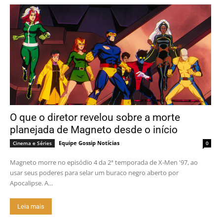
O que o diretor revelou sobre a morte
planejada de Magneto desde o início
Equipe Gossip Notícias
Cinema e Séries
0
Magneto morre no episódio 4 da 2ª temporada de X-Men '97, ao
usar seus poderes para selar um buraco negro aberto por
Apocalipse. A...
Leia mais