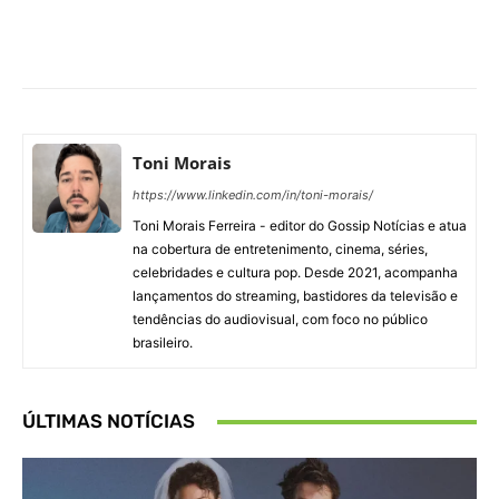
Facebook
X
Pinterest
What
Toni Morais
https://www.linkedin.com/in/toni-morais/
Toni Morais Ferreira - editor do Gossip Notícias e atua
na cobertura de entretenimento, cinema, séries,
celebridades e cultura pop. Desde 2021, acompanha
lançamentos do streaming, bastidores da televisão e
tendências do audiovisual, com foco no público
brasileiro.
ÚLTIMAS NOTÍCIAS