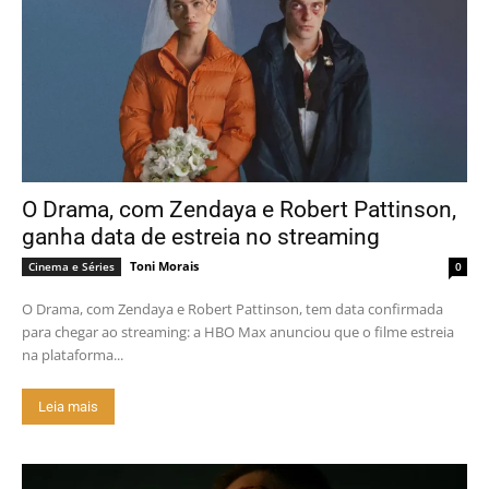
O Drama, com Zendaya e Robert Pattinson,
ganha data de estreia no streaming
Toni Morais
Cinema e Séries
0
O Drama, com Zendaya e Robert Pattinson, tem data confirmada
para chegar ao streaming: a HBO Max anunciou que o filme estreia
na plataforma...
Leia mais