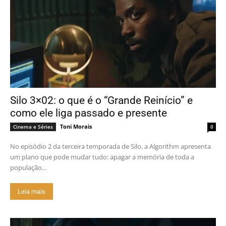
Silo 3×02: o que é o “Grande Reinício” e
como ele liga passado e presente
Toni Morais
Cinema e Séries
0
No episódio 2 da terceira temporada de Silo, a Algorithm apresenta
um plano que pode mudar tudo: apagar a memória de toda a
população...
Leia mais