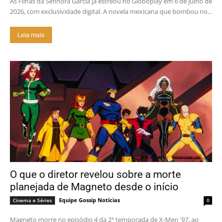
As Filhas da Senhora Garcia já estreou no Globoplay em 6 de julho de
2026, com exclusividade digital. A novela mexicana que bombou no...
Leia mais
O que o diretor revelou sobre a morte
planejada de Magneto desde o início
Equipe Gossip Notícias
Cinema e Séries
0
Magneto morre no episódio 4 da 2ª temporada de X-Men '97, ao