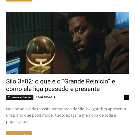
Silo 3×02: o que é o “Grande Reinício” e
como ele liga passado e presente
Toni Morais
Cinema e Séries
0
No episódio 2 da terceira temporada de Silo, a Algorithm apresenta
um plano que pode mudar tudo: apagar a memória de toda a
população...