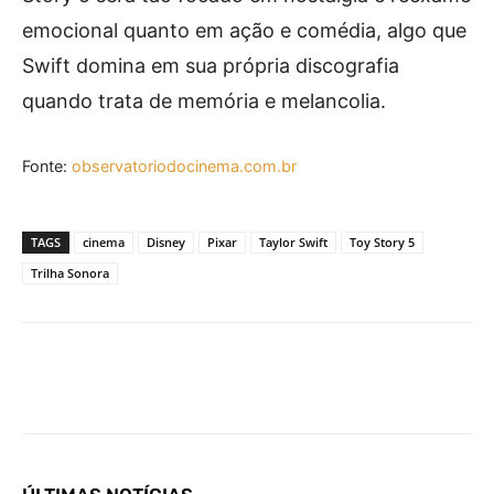
emocional quanto em ação e comédia, algo que
Swift domina em sua própria discografia
quando trata de memória e melancolia.
Fonte:
observatoriodocinema.com.br
TAGS
cinema
Disney
Pixar
Taylor Swift
Toy Story 5
Trilha Sonora
Facebook
X
Pinterest
What