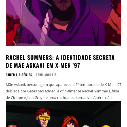
RACHEL SUMMERS: A IDENTIDADE SECRETA
DE MÃE ASKANI EM X-MEN ’97
CINEMA E SÉRIES
TONI MORAIS
Mãe Askani, personagem que aparece na 2ª temporada de X-Men '97
dublada por Gates McFadden, é oficialmente Rachel Summers, filha
de Ciclope e Jean Grey de uma realidade alternativa. A série não...