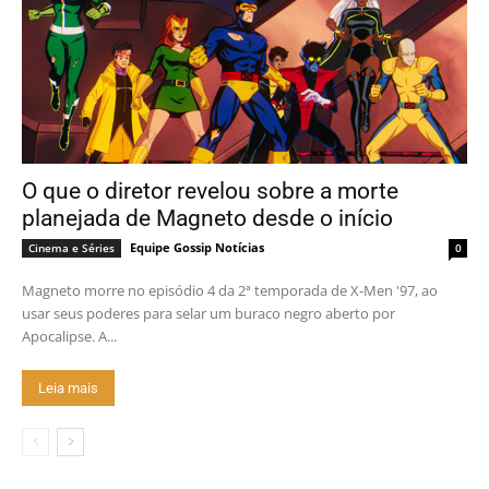
O que o diretor revelou sobre a morte
planejada de Magneto desde o início
Equipe Gossip Notícias
Cinema e Séries
0
Magneto morre no episódio 4 da 2ª temporada de X-Men '97, ao
usar seus poderes para selar um buraco negro aberto por
Apocalipse. A...
Leia mais