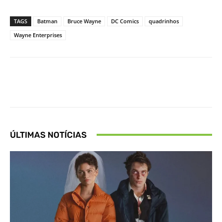
TAGS
Batman
Bruce Wayne
DC Comics
quadrinhos
Wayne Enterprises
Facebook
X
Pinterest
What
ÚLTIMAS NOTÍCIAS