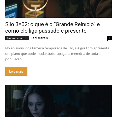
Silo 3×02: o que é o “Grande Reinício” e
como ele liga passado e presente
Toni Morais
Cinema e Séries
0
No episódio 2 da terceira temporada de Silo, a Algorithm apresenta
um plano que pode mudar tudo: apagar a memória de toda a
população...
Leia mais