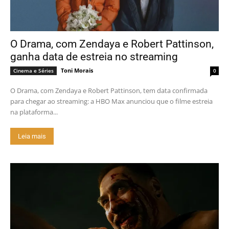
O Drama, com Zendaya e Robert Pattinson,
ganha data de estreia no streaming
Toni Morais
Cinema e Séries
0
O Drama, com Zendaya e Robert Pattinson, tem data confirmada
para chegar ao streaming: a HBO Max anunciou que o filme estreia
na plataforma...
Leia mais