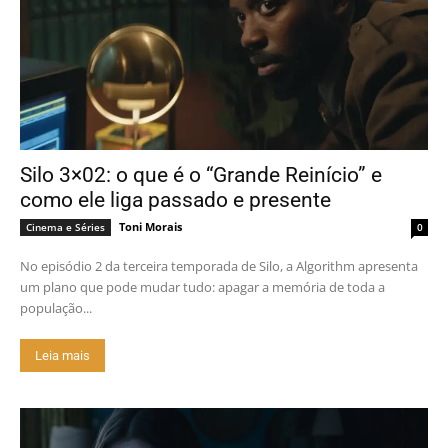
Silo 3×02: o que é o “Grande Reinício” e
como ele liga passado e presente
Toni Morais
Cinema e Séries
0
No episódio 2 da terceira temporada de Silo, a Algorithm apresenta
um plano que pode mudar tudo: apagar a memória de toda a
população...
Leia mais