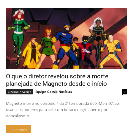
O que o diretor revelou sobre a morte
planejada de Magneto desde o início
Equipe Gossip Notícias
Cinema e Séries
0
Magneto morre no episódio 4 da 2ª temporada de X-Men '97, ao
usar seus poderes para selar um buraco negro aberto por
Apocalipse. A...
Leia mais