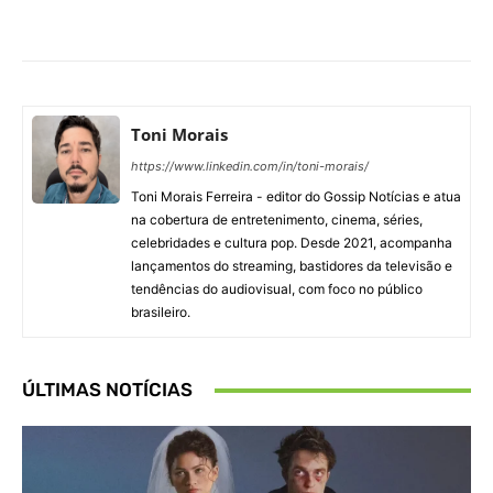
Facebook
X
Pinterest
What
Toni Morais
https://www.linkedin.com/in/toni-morais/
Toni Morais Ferreira - editor do Gossip Notícias e atua
na cobertura de entretenimento, cinema, séries,
celebridades e cultura pop. Desde 2021, acompanha
lançamentos do streaming, bastidores da televisão e
tendências do audiovisual, com foco no público
brasileiro.
ÚLTIMAS NOTÍCIAS