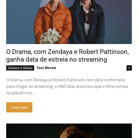
O Drama, com Zendaya e Robert Pattinson,
ganha data de estreia no streaming
Toni Morais
Cinema e Séries
0
O Drama, com Zendaya e Robert Pattinson, tem data confirmada
para chegar ao streaming: a HBO Max anunciou que o filme estreia
na plataforma...
Leia mais