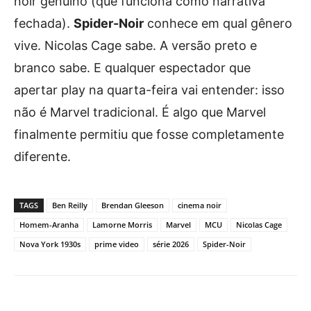
noir genuíno (que funciona como narrativa
fechada).
Spider-Noir
conhece em qual gênero
vive. Nicolas Cage sabe. A versão preto e
branco sabe. E qualquer espectador que
apertar play na quarta-feira vai entender: isso
não é Marvel tradicional. É algo que Marvel
finalmente permitiu que fosse completamente
diferente.
TAGS
Ben Reilly
Brendan Gleeson
cinema noir
Homem-Aranha
Lamorne Morris
Marvel
MCU
Nicolas Cage
Nova York 1930s
prime video
série 2026
Spider-Noir
Facebook
X
Pinterest
What