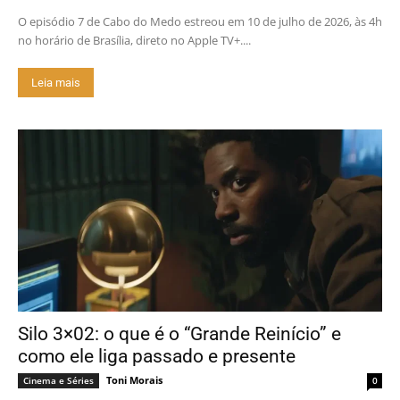
O episódio 7 de Cabo do Medo estreou em 10 de julho de 2026, às 4h
no horário de Brasília, direto no Apple TV+....
Leia mais
Silo 3×02: o que é o “Grande Reinício” e
como ele liga passado e presente
Toni Morais
Cinema e Séries
0