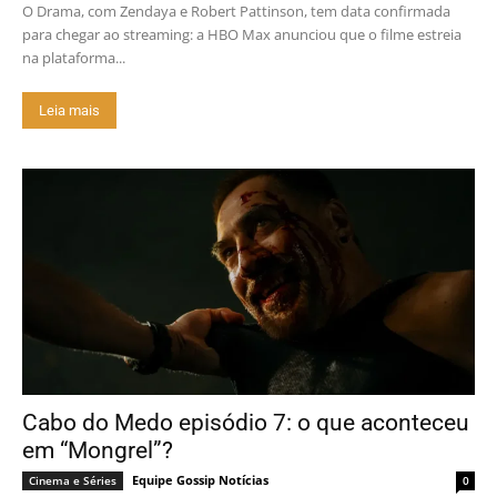
O Drama, com Zendaya e Robert Pattinson, tem data confirmada
para chegar ao streaming: a HBO Max anunciou que o filme estreia
na plataforma...
Leia mais
Cabo do Medo episódio 7: o que aconteceu
em “Mongrel”?
Equipe Gossip Notícias
Cinema e Séries
0