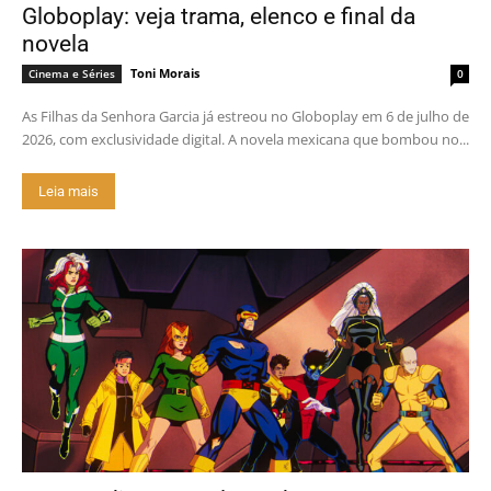
Globoplay: veja trama, elenco e final da
novela
Toni Morais
Cinema e Séries
0
As Filhas da Senhora Garcia já estreou no Globoplay em 6 de julho de
2026, com exclusividade digital. A novela mexicana que bombou no...
Leia mais