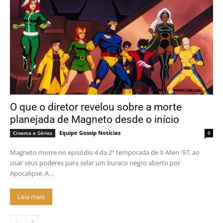
O que o diretor revelou sobre a morte
planejada de Magneto desde o início
Equipe Gossip Notícias
Cinema e Séries
0
Magneto morre no episódio 4 da 2ª temporada de X-Men '97, ao
usar seus poderes para selar um buraco negro aberto por
Apocalipse. A...
Leia mais