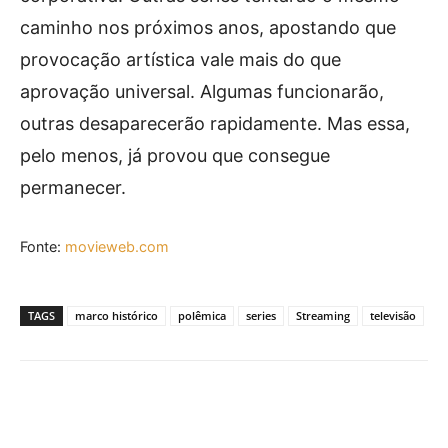
caminho nos próximos anos, apostando que
provocação artística vale mais do que
aprovação universal. Algumas funcionarão,
outras desaparecerão rapidamente. Mas essa,
pelo menos, já provou que consegue
permanecer.
Fonte:
movieweb.com
TAGS
marco histórico
polêmica
series
Streaming
televisão
Facebook
X
Pinterest
What