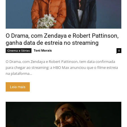
O Drama, com Zendaya e Robert Pattinson,
ganha data de estreia no streaming
Toni Morais
Cinema e Séries
0
O Drama, com Zendaya e Robert Pattinson, tem data confirmada
para chegar ao streaming: a HBO Max anunciou que o filme estreia
na plataforma...
Leia mais