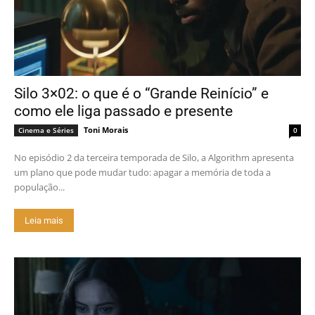
Silo 3×02: o que é o “Grande Reinício” e
como ele liga passado e presente
Toni Morais
Cinema e Séries
0
No episódio 2 da terceira temporada de Silo, a Algorithm apresenta
um plano que pode mudar tudo: apagar a memória de toda a
população...
Leia mais