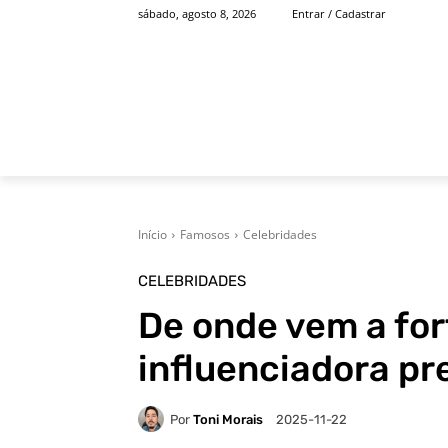
sábado, agosto 8, 2026
Entrar / Cadastrar
INÍCIO
FAMOSOS
Início
Famosos
Celebridades
CELEBRIDADES
De onde vem a for
influenciadora pre
Por
Toni Morais
2025-11-22