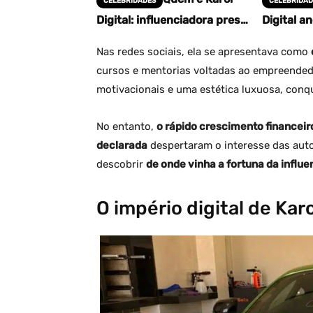
CELEBRIDADES
CELEBRIDAD
Digital: influenciadora presa
Digital 
por esquema milionário de
investiga
jogos de azar
Nas redes sociais, ela se apresentava como
cursos e mentorias voltadas ao empreendedo
motivacionais e uma estética luxuosa, conqu
No entanto,
o rápido crescimento financeir
declarada
despertaram o interesse das auto
descobrir
de onde vinha a fortuna da influ
O império digital de Karo