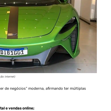
ão internet)
her de negócios” moderna, afirmando ter múltiplas
tal e vendas online;