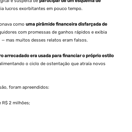
gital é suspeita de
participar de um esquema de
tia lucros exorbitantes em pouco tempo.
cionava como
uma pirâmide financeira disfarçada de
seguidores com promessas de ganhos rápidos e exibia
 — mas muitos desses relatos eram falsos.
ro arrecadado era usada para financiar o próprio estilo
 alimentando o ciclo de ostentação que atraía novos
são, foram apreendidos:
e R$ 2 milhões;