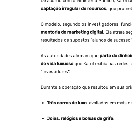
De acordo com o Ministério Público, Karol Di
captação irregular de recursos
, que prome
O modelo, segundo os investigadores, fun
mentoria de marketing digital
. Ela atraía 
resultados de supostos “alunos de sucesso”
As autoridades afirmam que
parte do dinhei
de vida luxuoso
que Karol exibia nas redes,
“investidores”.
Durante a operação que resultou em sua pri
Três carros de luxo
, avaliados em mais d
Joias, relógios e bolsas de grife
;