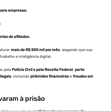
 para empresas;
;
ias de afiliados.
faturar
mais de R$ 500 mil por mês
, alegando que sua
rabalho e inteligência digital.
as pela
Polícia Civil e pela Receita Federal
,
parte
ilegais
, incluindo
pirâmides financeiras
e
fraudes em
varam à prisão