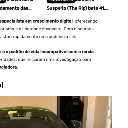
ES
CINEMA E SÉRIES
andamento das
Suspeito (The Rip) bate 41,6
ções.
milhões de views em 3 dias e
vira MAIOR estreia da Netflix
especialista em crescimento digital
, oferecendo
em 2026
rismo e à liberdade financeira. Com discursos
istou rapidamente uma audiência fiel.
o e o padrão de vida incompatível com a renda
ridades, que iniciaram uma investigação para
enciadora
.
l