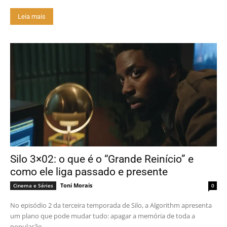
Leia mais
Silo 3×02: o que é o “Grande Reinício” e
como ele liga passado e presente
Toni Morais
Cinema e Séries
0
No episódio 2 da terceira temporada de Silo, a Algorithm apresenta
um plano que pode mudar tudo: apagar a memória de toda a
população...