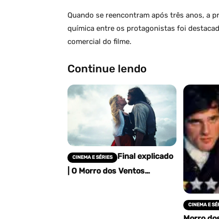
Quando se reencontram após três anos, a pre
química entre os protagonistas foi destac
comercial do filme.
Continue lendo
Final explicado
CINEMA E SÉRIES
| O Morro dos Ventos
Uivantes: o desfecho trágico
e a redenção de Heathcliff
CINEMA E SÉ
Morro do