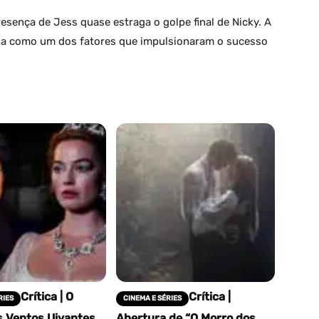
sença de Jess quase estraga o golpe final de Nicky. A
ada como um dos fatores que impulsionaram o sucesso
Crítica | O
Crítica |
RIES
CINEMA E SÉRIES
s Ventos Uivantes
Abertura de “O Morro dos