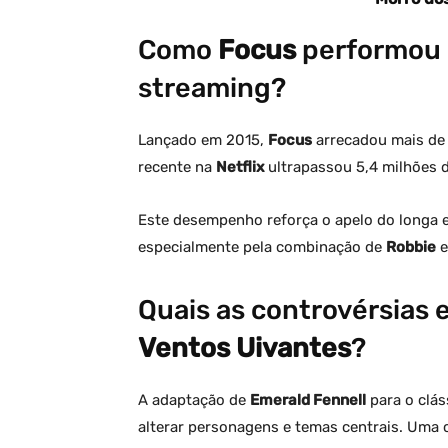
(Wutherin
adaptaçã
Como
Focus
performou n
romance 
streaming?
Lançado em 2015,
Focus
arrecadou mais d
recente na
Netflix
ultrapassou 5,4 milhões 
Este desempenho reforça o apelo do longa e
especialmente pela combinação de
Robbie
Quais as controvérsias
Ventos Uivantes
?
A adaptação de
Emerald Fennell
para o clás
alterar personagens e temas centrais. Uma 