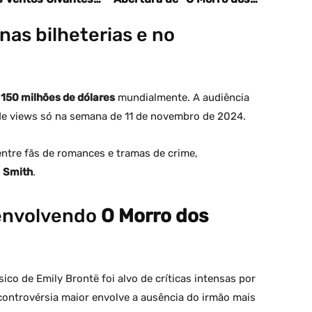
g Heights): a
Ventos Uivantes” tem
o de 2026 entrega
significado profundo, explica
as bilheterias e no
turbulento e…
Emerald Fennell
e
150 milhões de dólares
mundialmente. A audiência
de views só na semana de 11 de novembro de 2024.
ntre fãs de romances e tramas de crime,
e
Smith
.
 envolvendo
O Morro dos
sico de Emily Brontë foi alvo de críticas intensas por
controvérsia maior envolve a ausência do irmão mais