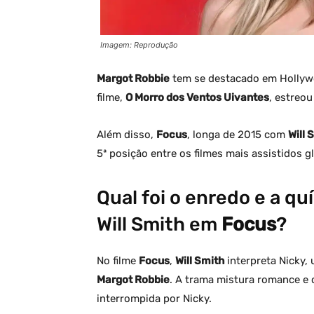
Imagem: Reprodução
Margot Robbie
tem se destacado em Hollywo
filme,
O Morro dos Ventos Uivantes
, estreo
Além disso,
Focus
, longa de 2015 com
Will 
5ª posição entre os filmes mais assistidos 
Qual foi o enredo e a q
Will Smith em
Focus
?
No filme
Focus
,
Will Smith
interpreta Nicky, 
Margot Robbie
. A trama mistura romance e 
interrompida por Nicky.