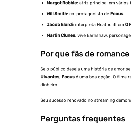
Margot Robbie
: atriz principal em vários
Will Smith
: co-protagonista de
Focus
.
Jacob Elordi
: interpreta Heathcliff em
O 
Martin Clunes
: vive Earnshaw, personage
Por que fãs de romance
Se o público deseja uma história de amor s
Uivantes
,
Focus
é uma boa opção. O filme 
dinheiro.
Seu sucesso renovado no streaming demonst
Perguntas frequentes