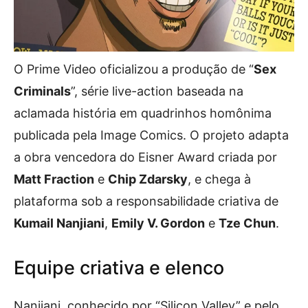
O Prime Video oficializou a produção de “
Sex
Criminals
”, série live-action baseada na
aclamada história em quadrinhos homônima
publicada pela Image Comics. O projeto adapta
a obra vencedora do Eisner Award criada por
Matt Fraction
e
Chip Zdarsky
, e chega à
plataforma sob a responsabilidade criativa de
Kumail Nanjiani
,
Emily V. Gordon
e
Tze Chun
.
Equipe criativa e elenco
Nanjiani, conhecido por “Silicon Valley” e pelo