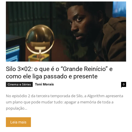
Silo 3×02: o que é o “Grande Reinício” e
como ele liga passado e presente
Toni Morais
Cinema e Séries
0
No episódio 2 da terceira temporada de Silo, a Algorithm apresenta
um plano que pode mudar tudo: apagar a memória de toda a
população...
Leia mais