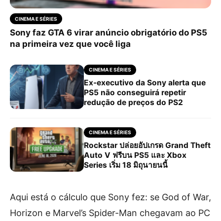
CINEMA E SÉRIES
Sony faz GTA 6 virar anúncio obrigatório do PS5
na primeira vez que você liga
CINEMA E SÉRIES
Ex-executivo da Sony alerta que
PS5 não conseguirá repetir
redução de preços do PS2
CINEMA E SÉRIES
Rockstar ปล่อยอัปเกรด Grand Theft
Auto V ฟรีบน PS5 และ Xbox
Series เริ่ม 18 มิถุนายนนี้
Aqui está o cálculo que Sony fez: se God of War,
Horizon e Marvel’s Spider-Man chegavam ao PC