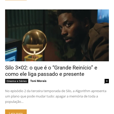
Silo 3×02: o que é o “Grande Reinício” e
como ele liga passado e presente
Toni Morais
Cinema e Séries
0
No episódio 2 da terceira temporada de Silo, a Algorithm apresenta
um plano que pode mudar tudo: apagar a memória de toda a
população...
Leia mais