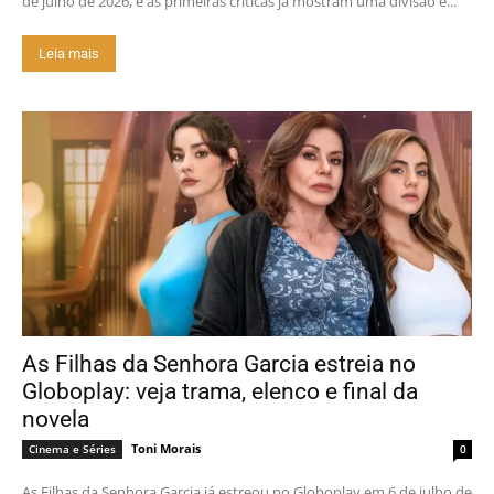
de julho de 2026, e as primeiras críticas já mostram uma divisão e...
Leia mais
As Filhas da Senhora Garcia estreia no
Globoplay: veja trama, elenco e final da
novela
Toni Morais
Cinema e Séries
0
As Filhas da Senhora Garcia já estreou no Globoplay em 6 de julho de