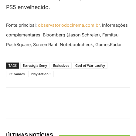
PS5 envelhecido.
Fonte principal:
observatoriodocinema.com.br
. Informações
complementares: Bloomberg (Jason Schreier), Famitsu,
PushSquare, Screen Rant, Notebookcheck, GamesRadar.
TAGS
Estratégia Sony
Exclusivos
God of War Laufey
PC Games
PlayStation 5
Facebook
X
Pinterest
What
ÚLTIMAS NOTÍCIAS