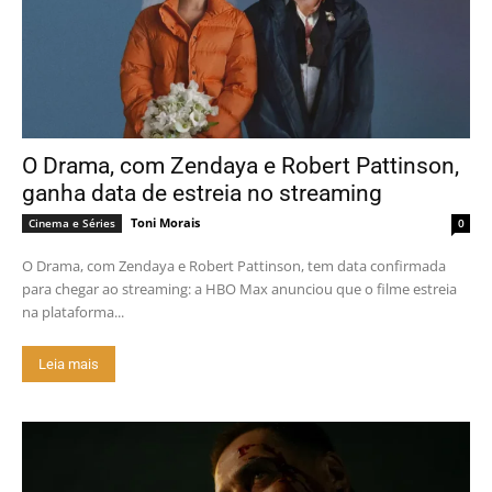
O Drama, com Zendaya e Robert Pattinson,
ganha data de estreia no streaming
Toni Morais
Cinema e Séries
0
O Drama, com Zendaya e Robert Pattinson, tem data confirmada
para chegar ao streaming: a HBO Max anunciou que o filme estreia
na plataforma...
Leia mais