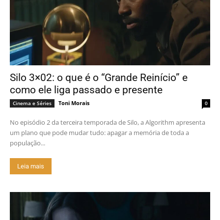
Silo 3×02: o que é o “Grande Reinício” e
como ele liga passado e presente
Toni Morais
Cinema e Séries
0
No episódio 2 da terceira temporada de Silo, a Algorithm apresenta
um plano que pode mudar tudo: apagar a memória de toda a
população...
Leia mais