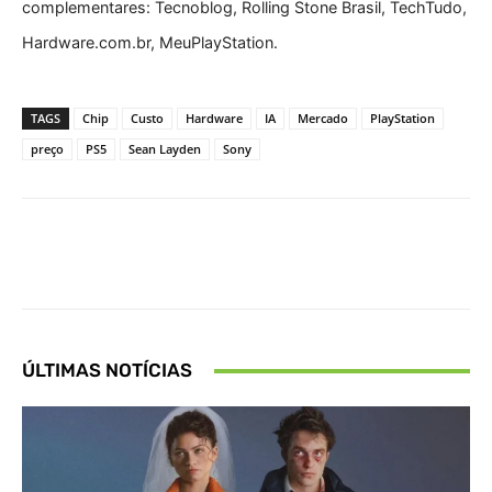
complementares: Tecnoblog, Rolling Stone Brasil, TechTudo,
Hardware.com.br, MeuPlayStation.
TAGS
Chip
Custo
Hardware
IA
Mercado
PlayStation
preço
PS5
Sean Layden
Sony
Facebook
X
Pinterest
What
ÚLTIMAS NOTÍCIAS