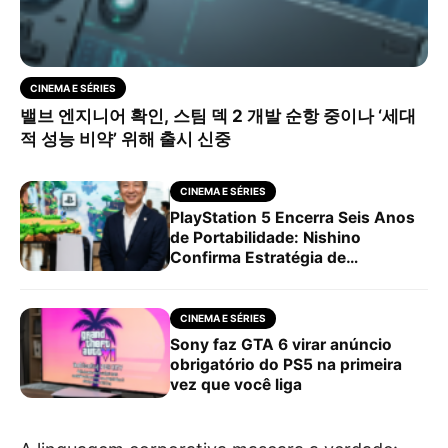
CINEMA E SÉRIES
밸브 엔지니어 확인, 스팀 덱 2 개발 순항 중이나 ‘세대
적 성능 비약’ 위해 출시 신중
CINEMA E SÉRIES
PlayStation 5 Encerra Seis Anos
de Portabilidade: Nishino
Confirma Estratégia de
Exclusivos Single-Player
CINEMA E SÉRIES
Sony faz GTA 6 virar anúncio
obrigatório do PS5 na primeira
vez que você liga