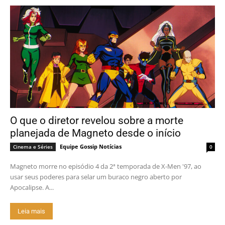
O que o diretor revelou sobre a morte
planejada de Magneto desde o início
Equipe Gossip Notícias
Cinema e Séries
0
Magneto morre no episódio 4 da 2ª temporada de X-Men '97, ao
usar seus poderes para selar um buraco negro aberto por
Apocalipse. A...
Leia mais