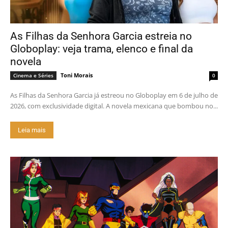
As Filhas da Senhora Garcia estreia no
Globoplay: veja trama, elenco e final da
novela
Toni Morais
Cinema e Séries
0
As Filhas da Senhora Garcia já estreou no Globoplay em 6 de julho de
2026, com exclusividade digital. A novela mexicana que bombou no...
Leia mais