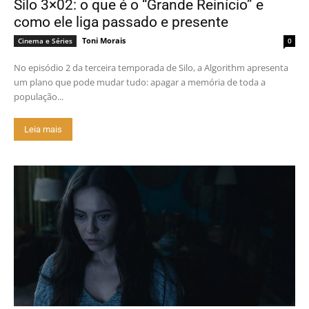
Silo 3×02: o que é o “Grande Reinício” e
como ele liga passado e presente
Toni Morais
Cinema e Séries
0
No episódio 2 da terceira temporada de Silo, a Algorithm apresenta
um plano que pode mudar tudo: apagar a memória de toda a
população...
Leia mais