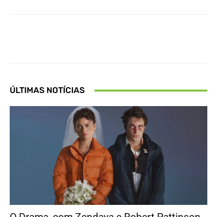
Facebook
X
Pinterest
What
ÚLTIMAS NOTÍCIAS