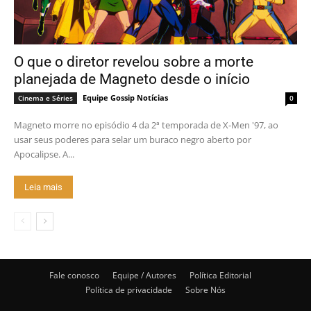
O que o diretor revelou sobre a morte
planejada de Magneto desde o início
Equipe Gossip Notícias
Cinema e Séries
0
Magneto morre no episódio 4 da 2ª temporada de X-Men '97, ao
usar seus poderes para selar um buraco negro aberto por
Apocalipse. A...
Leia mais
Fale conosco
Equipe / Autores
Política Editorial
Política de privacidade
Sobre Nós