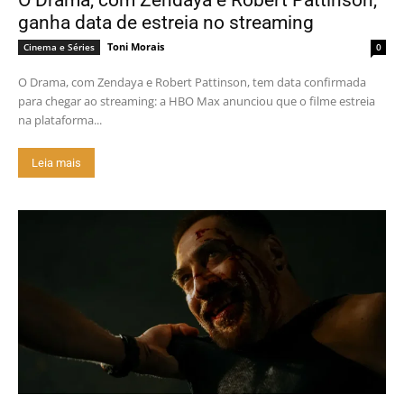
O Drama, com Zendaya e Robert Pattinson,
ganha data de estreia no streaming
Toni Morais
Cinema e Séries
0
O Drama, com Zendaya e Robert Pattinson, tem data confirmada
para chegar ao streaming: a HBO Max anunciou que o filme estreia
na plataforma...
Leia mais