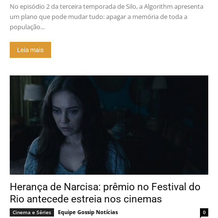
No episódio 2 da terceira temporada de Silo, a Algorithm apresenta
um plano que pode mudar tudo: apagar a memória de toda a
população...
Leia mais
Herança de Narcisa: prêmio no Festival do
Rio antecede estreia nos cinemas
Equipe Gossip Notícias
Cinema e Séries
0