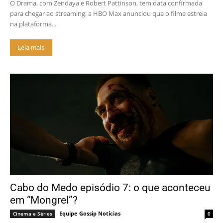
O Drama, com Zendaya e Robert Pattinson, tem data confirmada
para chegar ao streaming: a HBO Max anunciou que o filme estreia
na plataforma...
Leia mais
Cabo do Medo episódio 7: o que aconteceu
em “Mongrel”?
Equipe Gossip Notícias
Cinema e Séries
0