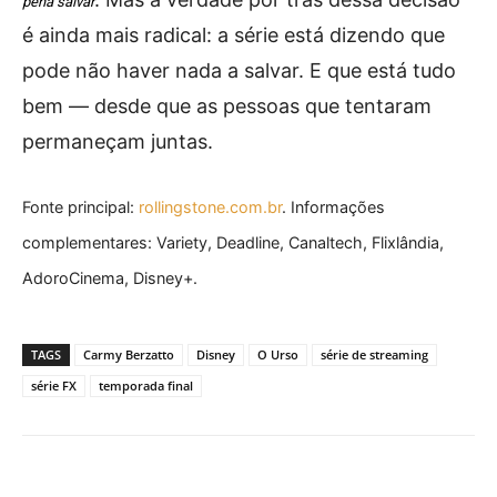
pena salvar
é ainda mais radical: a série está dizendo que
pode não haver nada a salvar. E que está tudo
bem — desde que as pessoas que tentaram
permaneçam juntas.
Fonte principal:
rollingstone.com.br
. Informações
complementares: Variety, Deadline, Canaltech, Flixlândia,
AdoroCinema, Disney+.
TAGS
Carmy Berzatto
Disney
O Urso
série de streaming
série FX
temporada final
Facebook
X
Pinterest
What