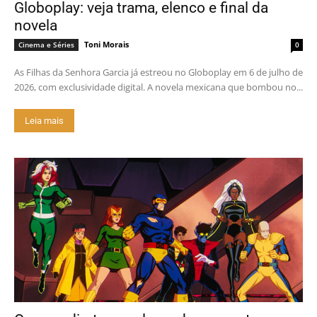
Globoplay: veja trama, elenco e final da
novela
Toni Morais
Cinema e Séries
0
As Filhas da Senhora Garcia já estreou no Globoplay em 6 de julho de
2026, com exclusividade digital. A novela mexicana que bombou no...
Leia mais