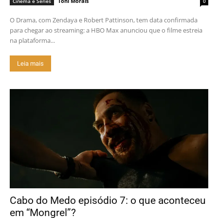
Toni Morais
Cinema e Séries
0
O Drama, com Zendaya e Robert Pattinson, tem data confirmada
para chegar ao streaming: a HBO Max anunciou que o filme estreia
na plataforma...
Leia mais
Cabo do Medo episódio 7: o que aconteceu
em “Mongrel”?