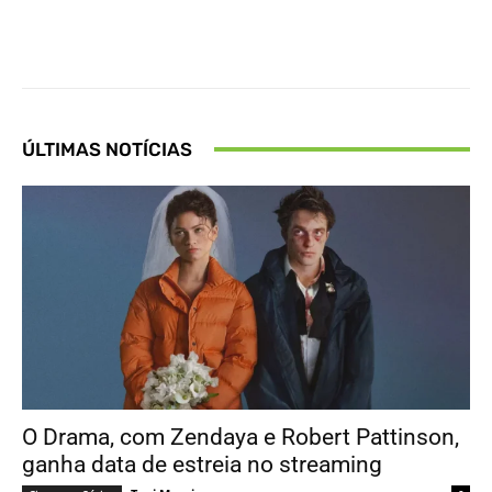
Facebook
X
Pinterest
What
ÚLTIMAS NOTÍCIAS
O Drama, com Zendaya e Robert Pattinson,
ganha data de estreia no streaming