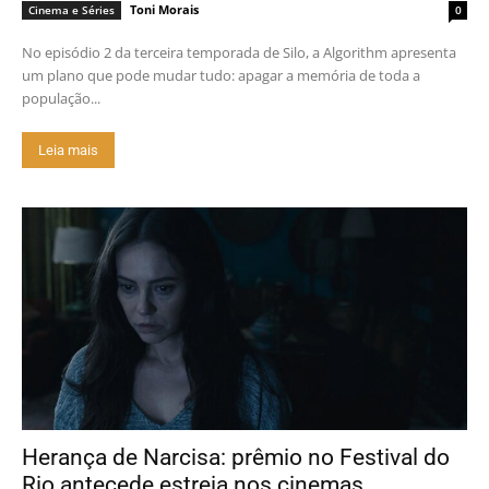
Toni Morais
Cinema e Séries
0
No episódio 2 da terceira temporada de Silo, a Algorithm apresenta
um plano que pode mudar tudo: apagar a memória de toda a
população...
Leia mais
Herança de Narcisa: prêmio no Festival do
Rio antecede estreia nos cinemas