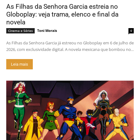
As Filhas da Senhora Garcia estreia no
Globoplay: veja trama, elenco e final da
novela
Toni Morais
Cinema e Séries
0
As Filhas da Senhora Garcia já estreou no Globoplay em 6 de julho de
2026, com exclusividade digital. A novela mexicana que bombou no...
Leia mais