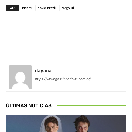
TAGS
bbb21
david brazil
Nego Di
Facebook
X
Pinterest
What
dayana
https://www.gossipnoticias.com.br/
ÚLTIMAS NOTÍCIAS