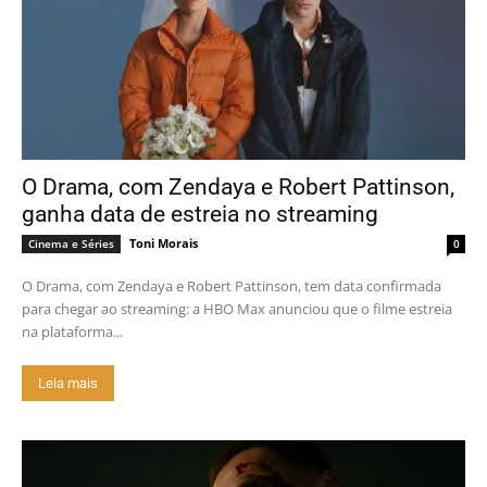
O Drama, com Zendaya e Robert Pattinson,
ganha data de estreia no streaming
Toni Morais
Cinema e Séries
0
O Drama, com Zendaya e Robert Pattinson, tem data confirmada
para chegar ao streaming: a HBO Max anunciou que o filme estreia
na plataforma...
Leia mais