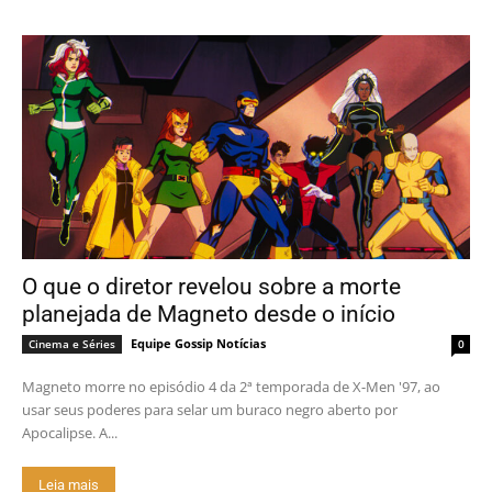
O que o diretor revelou sobre a morte
planejada de Magneto desde o início
Equipe Gossip Notícias
Cinema e Séries
0
Magneto morre no episódio 4 da 2ª temporada de X-Men '97, ao
usar seus poderes para selar um buraco negro aberto por
Apocalipse. A...
Leia mais