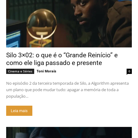
Silo 3×02: o que é o “Grande Reinício” e
como ele liga passado e presente
Toni Morais
Cinema e Séries
0
No episódio 2 da terceira temporada de Silo, a Algorithm apresenta
um plano que pode mudar tudo: apagar a memória de toda a
população...
Leia mais