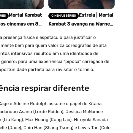
Mortal Kombat
Estreia | Mortal
RIES
CINEMA E SÉRIES
aos cinemas em 8
Kombat 3 avança na Warner
 amplia universo da
após entrega da primeira
versão do roteiro
presença física e espetáculo para justificar o
lmente bem para quem valoriza coreografias de alta
entos intensivos resultou em uma identidade de
gênero; para uma experiência “pipoca” carregada de
 oportunidade perfeita para revisitar o torneio.
ência respirar diferente
age e Adeline Rudolph assume o papel de Kitana,
Tadanobu Asano (Lorde Raiden), Jessica McNamee
n (Liu Kang), Max Huang (Kung Lao), Hiroyuki Sanada
ielle (Jade), Chin Han (Shang Tsung) e Lewis Tan (Cole