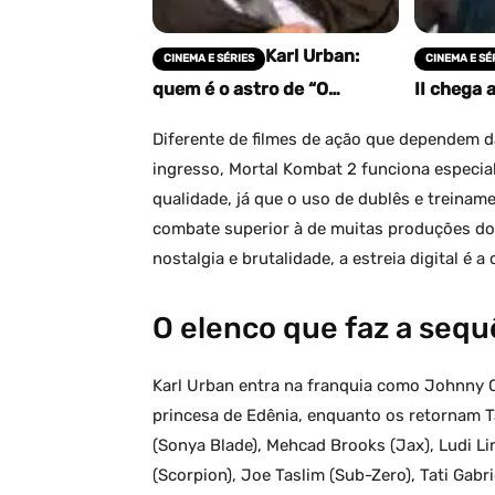
Karl Urban:
CINEMA E SÉRIES
CINEMA E SÉ
quem é o astro de “O
II chega 
Refúgio” e os melhores
de maio e
filmes e séries da carreira
franquia
Diferente de filmes de ação que dependem da 
ingresso, Mortal Kombat 2 funciona especia
qualidade, já que o uso de dublês e treinam
combate superior à de muitas produções do 
nostalgia e brutalidade, a estreia digital é a
O elenco que faz a sequ
Karl Urban entra na franquia como Johnny C
princesa de Edênia, enquanto os retornam 
(Sonya Blade), Mehcad Brooks (Jax), Ludi Li
(Scorpion), Joe Taslim (Sub-Zero), Tati Gabr