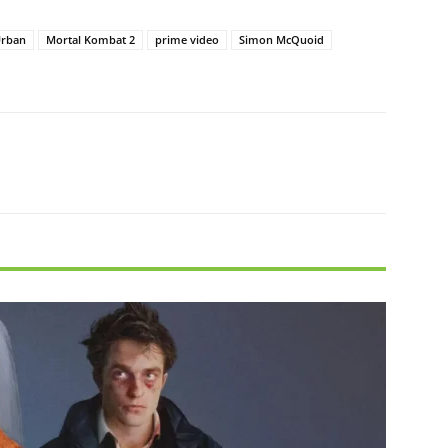
Urban
Mortal Kombat 2
prime video
Simon McQuoid
X
Pinterest
WhatsApp
Linkedin