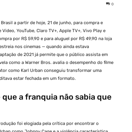
0
rasil a partir de hoje, 21 de junho, para compra e
Video, YouTube, Claro TV+, Apple TV+, Vivo Play e
ompra por R$ 59,90 e para aluguel por R$ 49,90 na loja
estreia nos cinemas — quando ainda estava
aptação de 2021 já permite que o público assista em
evela como a Warner Bros. avalia o desempenho do filme
ator como Karl Urban conseguiu transformar uma
editava estar fechada em um formato.
e que a franquia não sabia que
dução foi elogiada pela crítica por encontrar o
Urban como Johnny Cage e a violência característica