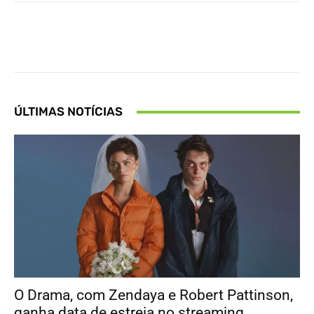
Facebook
X
Pinterest
What
ÚLTIMAS NOTÍCIAS
O Drama, com Zendaya e Robert Pattinson,
ganha data de estreia no streaming