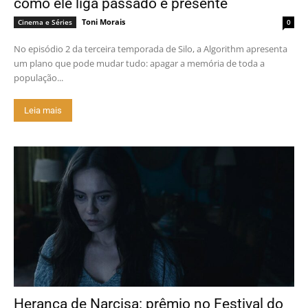
como ele liga passado e presente
Toni Morais
Cinema e Séries
0
No episódio 2 da terceira temporada de Silo, a Algorithm apresenta
um plano que pode mudar tudo: apagar a memória de toda a
população...
Leia mais
Herança de Narcisa: prêmio no Festival do