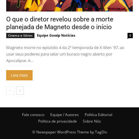
O que o diretor revelou sobre a morte
planejada de Magneto desde o início
Equipe Gossip Notícias
Cinema e Séries
0
Magneto morre no episódio 4 da 2ª temporada de X-Men '97, ao
usar seus poderes para selar um buraco negro aberto por
Apocalipse. A...
Leia mais
Fale conosco
Equipe / Autores
Política Editorial
Política de privacidade
Sobre Nós
© Newspaper WordPress Theme by TagDiv