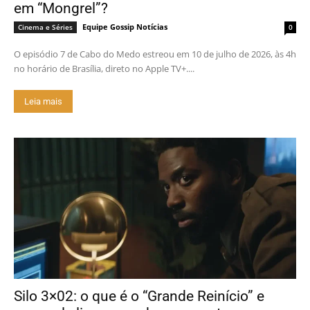
em “Mongrel”?
Equipe Gossip Notícias
Cinema e Séries
0
O episódio 7 de Cabo do Medo estreou em 10 de julho de 2026, às 4h
no horário de Brasília, direto no Apple TV+....
Leia mais
Silo 3×02: o que é o “Grande Reinício” e