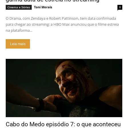
Toni Morais
Cinema e Séries
0
O Drama, com Zendaya e Robert Pattinson, tem data confirmada
para chegar ao streaming: a HBO Max anunciou que o filme estreia
na plataforma...
Leia mais
Cabo do Medo episódio 7: o que aconteceu