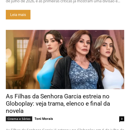
de julho de 2026, e as primeiras críticas já mostram uma divisão e...
Leia mais
As Filhas da Senhora Garcia estreia no
Globoplay: veja trama, elenco e final da
novela
Toni Morais
Cinema e Séries
0
As Filhas da Senhora Garcia já estreou no Globoplay em 6 de julho de