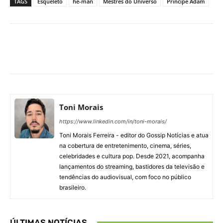
TAGS
Esqueleto
he-man
Mestres do Universo
Príncipe Adam
Facebook
X
Pinterest
What
Toni Morais
https://www.linkedin.com/in/toni-morais/
Toni Morais Ferreira - editor do Gossip Notícias e atua
na cobertura de entretenimento, cinema, séries,
celebridades e cultura pop. Desde 2021, acompanha
lançamentos do streaming, bastidores da televisão e
tendências do audiovisual, com foco no público
brasileiro.
ÚLTIMAS NOTÍCIAS