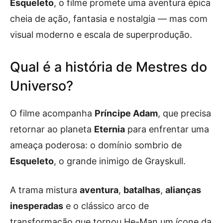
Esqueleto
, o filme promete uma aventura épica
cheia de ação, fantasia e nostalgia — mas com
visual moderno e escala de superprodução.
Qual é a história de Mestres do
Universo?
O filme acompanha
Príncipe Adam
, que precisa
retornar ao planeta
Eternia
para enfrentar uma
ameaça poderosa: o domínio sombrio de
Esqueleto
, o grande inimigo de Grayskull.
A trama mistura
aventura
,
batalhas
,
alianças
inesperadas
e o clássico arco de
transformação que tornou He-Man um ícone da