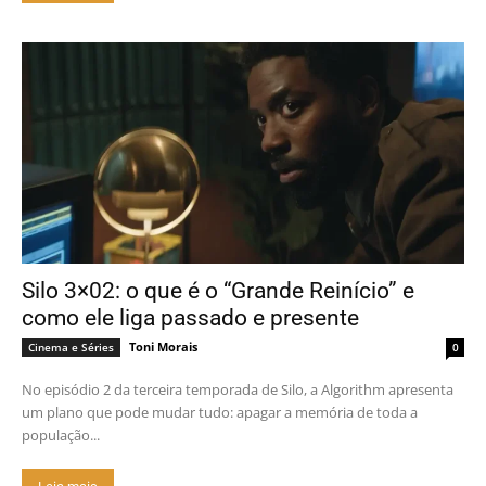
Silo 3×02: o que é o “Grande Reinício” e
como ele liga passado e presente
Toni Morais
Cinema e Séries
0
No episódio 2 da terceira temporada de Silo, a Algorithm apresenta
um plano que pode mudar tudo: apagar a memória de toda a
população...