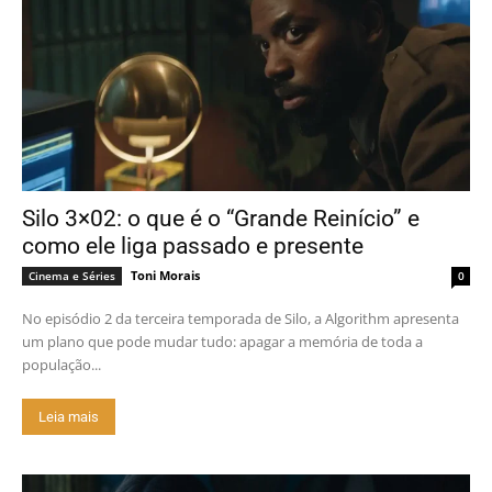
Silo 3×02: o que é o “Grande Reinício” e
como ele liga passado e presente
Toni Morais
Cinema e Séries
0
No episódio 2 da terceira temporada de Silo, a Algorithm apresenta
um plano que pode mudar tudo: apagar a memória de toda a
população...
Leia mais