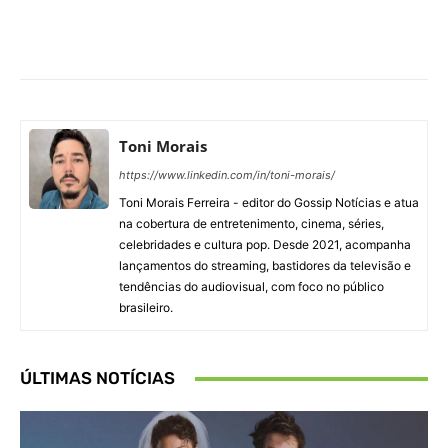
Facebook
X
Pinterest
What
Toni Morais
https://www.linkedin.com/in/toni-morais/
Toni Morais Ferreira - editor do Gossip Notícias e atua
na cobertura de entretenimento, cinema, séries,
celebridades e cultura pop. Desde 2021, acompanha
lançamentos do streaming, bastidores da televisão e
tendências do audiovisual, com foco no público
brasileiro.
ÚLTIMAS NOTÍCIAS