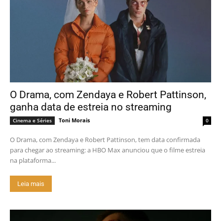
O Drama, com Zendaya e Robert Pattinson,
ganha data de estreia no streaming
Toni Morais
Cinema e Séries
0
O Drama, com Zendaya e Robert Pattinson, tem data confirmada
para chegar ao streaming: a HBO Max anunciou que o filme estreia
na plataforma...
Leia mais