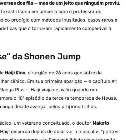
nversas dos fãs — mas de um jeito que ninguém previu.
 Takashi Isono em parceria com o professor de
dico prodígio com métodos inusitados, casos raros e
erísticas que o tornaram rapidamente comparável à
use” da Shonen Jump
de
Haiji Kino
, cirurgião de 26 anos que sofre de
lhar clínico. Em sua primeira aparição — o capítulo #1
 Manga Plus — Haiji viaja de avião quando um
embra o 18º episódio da terceira temporada de House,
angá decide avançar pelos próprios trilhos.
médico, um veterano conceituado, o doutor
Makoto
. Haiji discorda depois de observar minúsculos “pontos
nte ele consegue ver. Essa habilidade visual permite