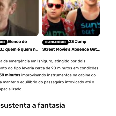
Elenco de
23 Jump
RIES
CINEMA E SÉRIES
D.: quem é quem na
Street Movie’s Absence Gets
ica
Official Explanation From
The 24 Jump Street
ia de emergência em Ishiguro, atingido por dois
Announcement
nto do tipo levaria cerca de 90 minutos em condições
58 minutos
improvisando instrumentos na cabine do
a manter o equilíbrio do passageiro intoxicado até o
specializado.
 sustenta a fantasia