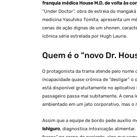
franquia médica House M.D. de volta às co
“Under Doctor”, obra de estreia do mangaká
medicina Yasuhiko Tomita, apresenta um mé
cenas de ação dignas de um shonen, caract
icônica série estrelada por Hugh Laurie.
Quem é o “novo Dr. Ho
O protagonista da trama atende pelo nome 
incapacidade quase crônica de “desligar” o o
está disponível gratuitamente no aplicativo
passageiro passa mal subitamente. A cena l
ambientado em um jato corporativo, mas o m
Assim que a equipe de bordo pede auxílio 
Ishiguro
, diagnostica intoxicação alimentar
fracos” no corpo do paciente, algo que some