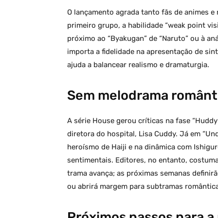
O lançamento agrada tanto fãs de animes e 
primeiro grupo, a habilidade “weak point vi
próximo ao “Byakugan” de “Naruto” ou à anál
importa a fidelidade na apresentação de si
ajuda a balancear realismo e dramaturgia.
Sem melodrama românti
A série House gerou críticas na fase “Huddy
diretora do hospital, Lisa Cuddy. Já em “Und
heroísmo de Haiji e na dinâmica com Ishigu
sentimentais. Editores, no entanto, costu
trama avança; as próximas semanas definir
ou abrirá margem para subtramas romântica
Próximos passos para a