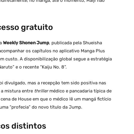
indiretamente; no mangá, até o momento, Haiji não
cesso gratuito
da
Weekly Shonen Jump
, publicada pela Shueisha
acompanhar os capítulos no aplicativo Manga Plus
 custo. A disponibilização global segue a estratégia
aruto” e o recente “Kaiju No. 8”.
oi divulgado, mas a recepção tem sido positiva nas
 a mistura entre
thriller
médico e pancadaria típica de
 cena de House em que o médico lê um mangá fictício
uma “profecia” do novo título da Jump.
os distintos