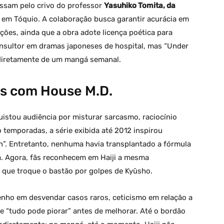
assam pelo crivo do professor
Yasuhiko Tomita, da
, em Tóquio. A colaboração busca garantir acurácia em
ções, ainda que a obra adote licença poética para
nsultor em dramas japoneses de hospital, mas “Under
 diretamente de um mangá semanal.
s com House M.D.
istou audiência por misturar sarcasmo, raciocínio
 temporadas, a série exibida até 2012 inspirou
n”. Entretanto, nenhuma havia transplantado a fórmula
a. Agora, fãs reconhecem em Haiji a mesma
 que troque o bastão por golpes de Kyūsho.
nho em desvendar casos raros, ceticismo em relação a
ue “tudo pode piorar” antes de melhorar. Até o bordão