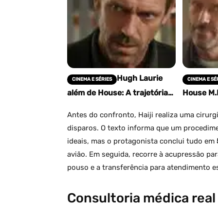
Hugh Laurie
CINEMA E SÉRIES
CINEMA E SÉ
além de House: A trajetória
House M.
do gênio por trás do
série méd
diagnóstico
Antes do confronto, Haiji realiza uma cirurg
disparos. O texto informa que um procedime
ideais, mas o protagonista conclui tudo em
avião. Em seguida, recorre à acupressão par
pouso e a transferência para atendimento e
Consultoria médica real