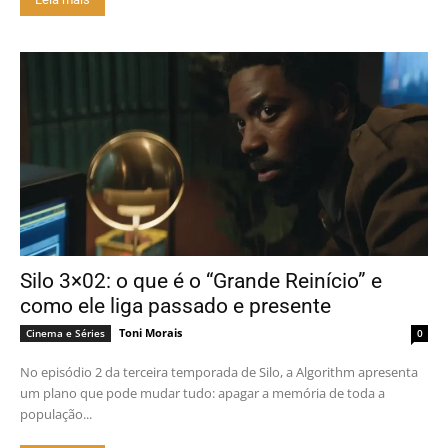
Silo 3×02: o que é o “Grande Reinício” e
como ele liga passado e presente
Toni Morais
Cinema e Séries
0
No episódio 2 da terceira temporada de Silo, a Algorithm apresenta
um plano que pode mudar tudo: apagar a memória de toda a
população...