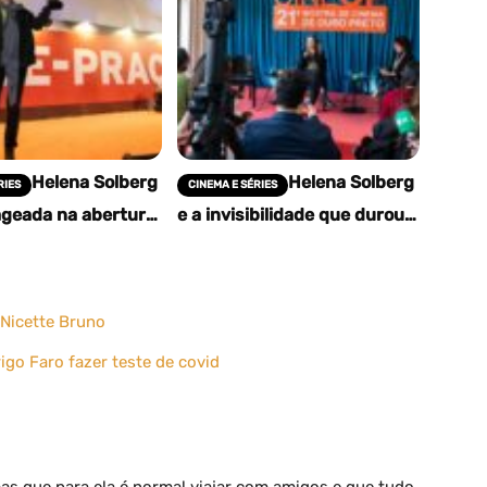
Helena Solberg
Helena Solberg
RIES
CINEMA E SÉRIES
geada na abertura
e a invisibilidade que durou
neOP: a
60 anos: homenagem na
erta de uma
CineOP como reparação de
nvisível
memória
z Nicette Bruno
go Faro fazer teste de covid
as que para ela é normal viajar com amigos e que tudo