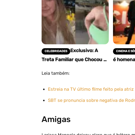
Exclusivo: A
CELEBRIDADES
CINEMA E SÉ
Treta Familiar que Chocou o
é homena
Brasil! Filho de Letícia
da 21ª Ci
Birkheuer Acusa Mãe de
redescob
Leia também:
Agressão e Mentiras,…
cineasta i
Estreia na TV último filme feito pela atri
SBT se pronuncia sobre negativa de Rodri
Amigas
Larissa Manoela deixou claro que é hétero m