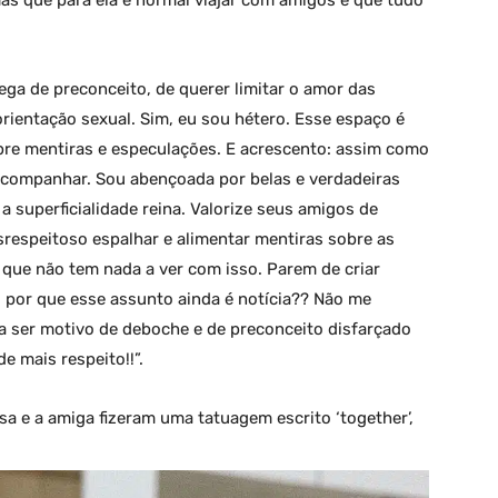
hega de preconceito, de querer limitar o amor das
rientação sexual. Sim, eu sou hétero. Esse espaço é
bre mentiras e especulações. E acrescento: assim como
 acompanhar. Sou abençoada por belas e verdadeiras
superficialidade reina. Valorize seus amigos de
srespeitoso espalhar e alimentar mentiras sobre as
que não tem nada a ver com isso. Parem de criar
: por que esse assunto ainda é notícia?? Não me
a ser motivo de deboche e de preconceito disfarçado
e mais respeito!!”.
a e a amiga fizeram uma tatuagem escrito ‘together’,