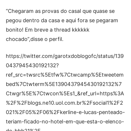
“Chegaram as provas do casal que quase se
pegou dentro da casa e aqui fora se pegaram
bonito! Em breve a thread kkkkkk
chocado”,disse o perfil.
https://twitter.com/garotxdoblogofc/status/139
0437945430192132?
ref_src=twsrc%5Etfw%7Ctwcamp%5Etweetem
bed%7Ctwterm%5E1390437945430192132%7
Ctwgr%5E%7Ctwcon%5Es1_&ref_url=https%3A
%2F%2Fblogs.ne10.uol.com.br%2Fsocial1%2F2
021%2F05%2F06%2Fkerline-e-lucas-penteado-
teriam-ficado-no-hotel-em-que-esta-o-elenco-
do-bbb21%2F