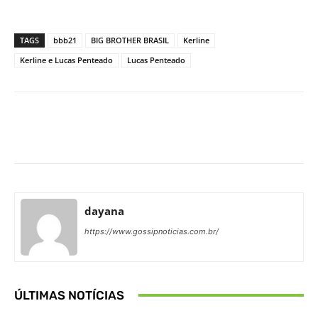
TAGS
bbb21
BIG BROTHER BRASIL
Kerline
Kerline e Lucas Penteado
Lucas Penteado
Facebook
X
Pinterest
What
dayana
https://www.gossipnoticias.com.br/
ÚLTIMAS NOTÍCIAS