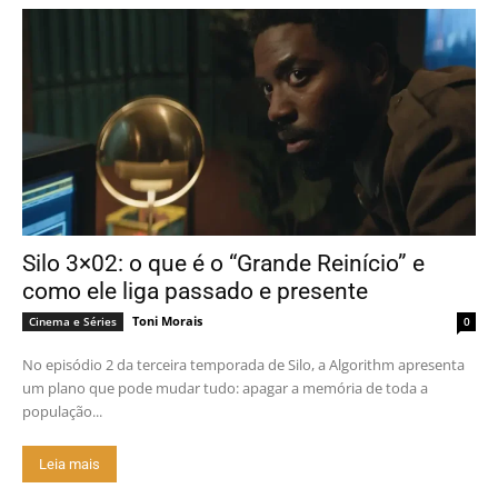
Silo 3×02: o que é o “Grande Reinício” e
como ele liga passado e presente
Toni Morais
Cinema e Séries
0
No episódio 2 da terceira temporada de Silo, a Algorithm apresenta
um plano que pode mudar tudo: apagar a memória de toda a
população...
Leia mais