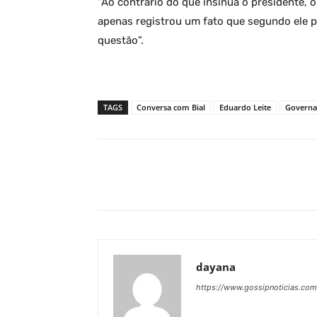
“Ao contrário do que insinua o presidente,
apenas registrou um fato que segundo ele p
questão”.
TAGS
Conversa com Bial
Eduardo Leite
Governa
Facebook
Share
dayana
https://www.gossipnoticias.com