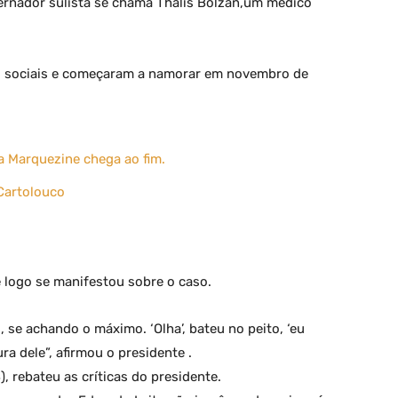
overnador sulista se chama Thalis Bolzan,um médico
s sociais e começaram a namorar em novembro de
a Marquezine chega ao fim.
 Cartolouco
 logo se manifestou sobre o caso.
se achando o máximo. ‘Olha’, bateu no peito, ‘eu
ura dele”, afirmou o presidente .
 rebateu as críticas do presidente.