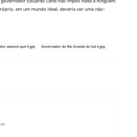
 o governador Eduardo Leite não impôs nada a ninguém,
róprio, em um mundo ideal, deveria ser uma não-
dor assume que é gay
Governador do Rio Grande do Sul é gay
X
Pinterest
WhatsApp
Linkedin
.br/