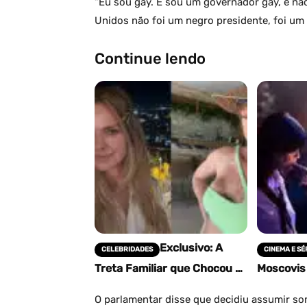
“Eu sou gay. E sou um governador gay, e n
Unidos não foi um negro presidente, foi um 
Continue lendo
Exclusivo: A
CELEBRIDADES
CINEMA E SÉ
Treta Familiar que Chocou o
Moscovis 
Brasil! Filho de Letícia
no Canal 
Birkheuer Acusa Mãe de
projeto 
O parlamentar disse que decidiu assumir so