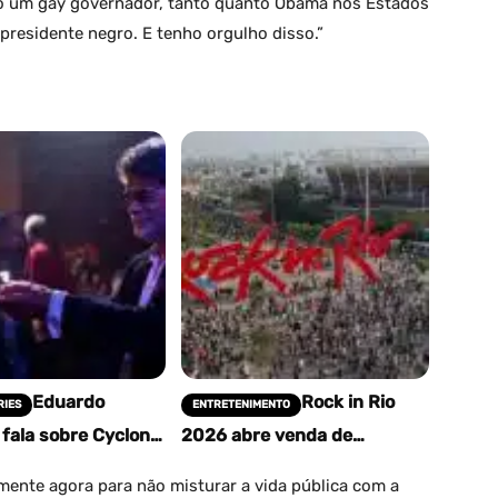
ão um gay governador, tanto quanto Obama nos Estados
presidente negro. E tenho orgulho disso.”
Eduardo
Rock in Rio
RIES
ENTRETENIMENTO
fala sobre Cyclone
2026 abre venda de
Brasil e revela
ingressos; veja atrações e
de 2026
como comprar
mente agora para não misturar a vida pública com a