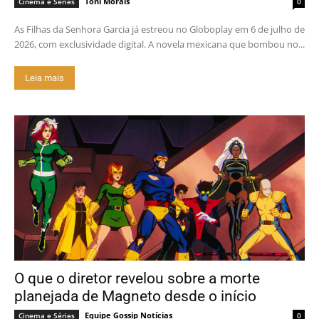
Toni Morais
Cinema e Séries
0
As Filhas da Senhora Garcia já estreou no Globoplay em 6 de julho de
2026, com exclusividade digital. A novela mexicana que bombou no...
Leia mais
O que o diretor revelou sobre a morte
planejada de Magneto desde o início
Equipe Gossip Notícias
Cinema e Séries
0