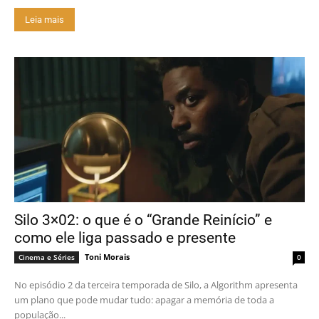
Leia mais
Silo 3×02: o que é o “Grande Reinício” e
como ele liga passado e presente
Toni Morais
Cinema e Séries
0
No episódio 2 da terceira temporada de Silo, a Algorithm apresenta
um plano que pode mudar tudo: apagar a memória de toda a
população...