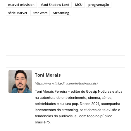
marvel television
Maul Shadow Lord
MCU
programação
série Marvel
Star Wars
Streaming
Facebook
X
Pinterest
What
Toni Morais
https://www.linkedin.com/in/toni-morais/
Toni Morais Ferreira - editor do Gossip Notícias e atua
na cobertura de entretenimento, cinema, séries,
celebridades e cultura pop. Desde 2021, acompanha
lançamentos do streaming, bastidores da televisão e
tendências do audiovisual, com foco no público
brasileiro.