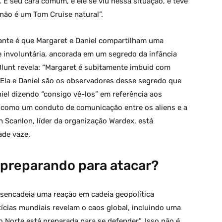
 É seu cara comum, e ele se viu nessa situação, e teve
não é um Tom Cruise natural”.
gante é que Margaret e Daniel compartilham uma
 involuntária, ancorada em um segredo da infância
 Blunt revela: “Margaret é subitamente imbuid com
 Ela e Daniel são os observadores desse segredo que
niel dizendo “consigo vê-los” em referência aos
a como um conduto de comunicação entre os aliens e a
h Scanlon, líder da organização Wardex, está
ade vaze.
 preparando para atacar?
desencadeia uma reação em cadeia geopolítica
ícias mundiais revelam o caos global, incluindo uma
 Norte está preparada para se defender”. Isso não é