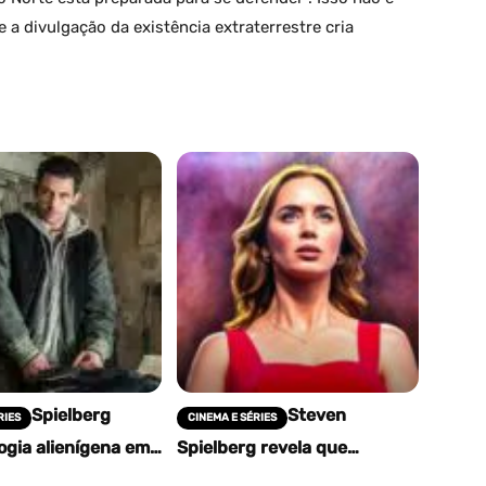
e a divulgação da existência extraterrestre cria
Spielberg
Steven
RIES
CINEMA E SÉRIES
logia alienígena em
Spielberg revela que
vela Josh O'Connor
Disclosure Day fecha uma