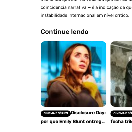
coincidência narrativa — é a indicação de qu
instabilidade internacional em nível crítico.
Continue lendo
Disclosure Day:
CINEMA E SÉRIES
CINEMA E SÉ
por que Emily Blunt entrega
fecha tri
sua melhor performance em
Dia D, re