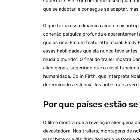
superfície. Ele é um herói meio sem glamour.
que se adaptar, e consegue se adaptar, mas 
O que torna essa dinâmica ainda mais intri
conexão psíquica profunda e aparentemente
que os une. Em um featurette oficial, Emily
essas habilidades que ela nunca teve antes.
muda o mundo”. O final do trailer mostra Da
alienígenas, sugerindo que o casal funcion
humanidade. Colin Firth, que interpreta Noa
determinado a silenciá-los antes que a verd
Por que países estão se
O filme mostra que a revelação alienígena 
devastadora. Nos trailers, montagens de not
manchete que diz “Kim declara que Coreia do