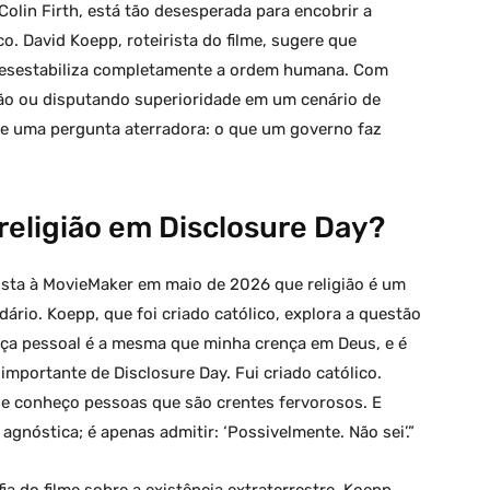
trilogia temática de 50 anos
Colin Firth, está tão desesperada para encobrir a
o. David Koepp, roteirista do filme, sugere que
 desestabiliza completamente a ordem humana. Com
ão ou disputando superioridade em um cenário de
lete uma pergunta aterradora: o que um governo faz
 religião em Disclosure Day?
vista à MovieMaker em maio de 2026 que religião é um
ário. Koepp, que foi criado católico, explora a questão
nça pessoal é a mesma que minha crença em Deus, e é
importante de Disclosure Day. Fui criado católico.
e conheço pessoas que são crentes fervorosos. E
agnóstica; é apenas admitir: ‘Possivelmente. Não sei’.”