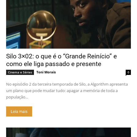
Silo 3×02: o que é o “Grande Reinício” e
como ele liga passado e presente
Toni Morais
Cinema e Séries
0
No episódio 2 da terceira temporada de Silo, a Algorithm apresenta
um plano que pode mudar tudo: apagar a memória de toda a
população...
Leia mais