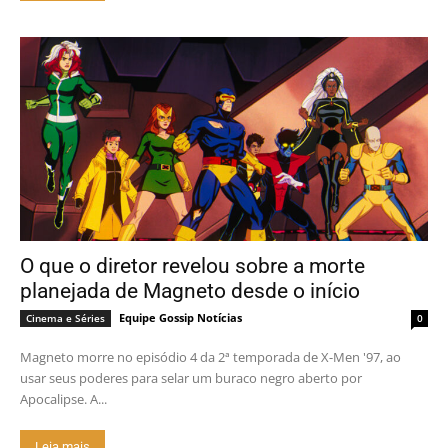
O que o diretor revelou sobre a morte
planejada de Magneto desde o início
Equipe Gossip Notícias
Cinema e Séries
0
Magneto morre no episódio 4 da 2ª temporada de X-Men '97, ao
usar seus poderes para selar um buraco negro aberto por
Apocalipse. A...
Leia mais