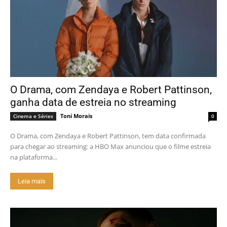
O Drama, com Zendaya e Robert Pattinson,
ganha data de estreia no streaming
Toni Morais
Cinema e Séries
0
O Drama, com Zendaya e Robert Pattinson, tem data confirmada
para chegar ao streaming: a HBO Max anunciou que o filme estreia
na plataforma...
Leia mais