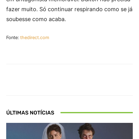
fazer muito. Só continuar respirando como se já
soubesse como acaba.
Fonte:
thedirect.com
Facebook
X
Pinterest
What
ÚLTIMAS NOTÍCIAS