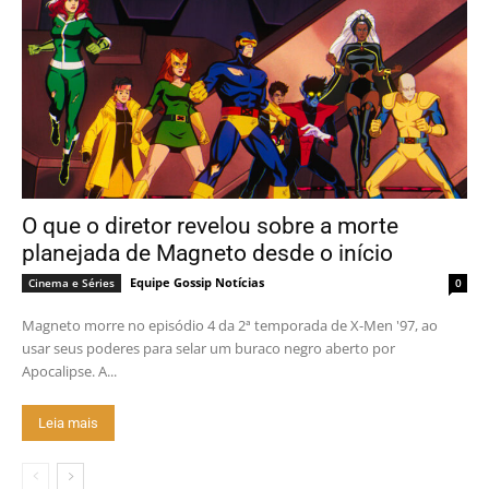
O que o diretor revelou sobre a morte
planejada de Magneto desde o início
Equipe Gossip Notícias
Cinema e Séries
0
Magneto morre no episódio 4 da 2ª temporada de X-Men '97, ao
usar seus poderes para selar um buraco negro aberto por
Apocalipse. A...
Leia mais