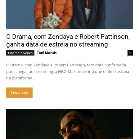
O Drama, com Zendaya e Robert Pattinson,
ganha data de estreia no streaming
Toni Morais
Cinema e Séries
0
O Drama, com Zendaya e Robert Pattinson, tem data confirmada
para chegar ao streaming: a HBO Max anunciou que o filme estreia
na plataforma...
Leia mais