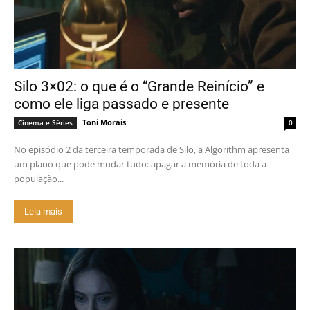
Silo 3×02: o que é o “Grande Reinício” e
como ele liga passado e presente
Toni Morais
Cinema e Séries
0
No episódio 2 da terceira temporada de Silo, a Algorithm apresenta
um plano que pode mudar tudo: apagar a memória de toda a
população...
Leia mais