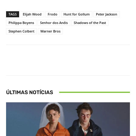
TAGS
Elijah Wood
Frodo
Hunt for Gollum
Peter Jackson
Philippa Boyens
Senhor dos Anéis
Shadows of the Past
Stephen Colbert
Warner Bros
Facebook
X
Pinterest
What
ÚLTIMAS NOTÍCIAS