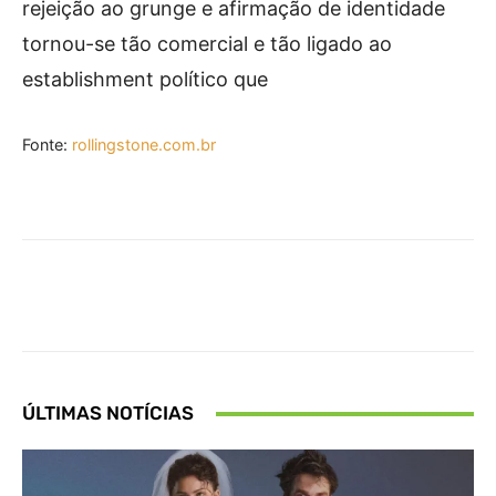
rejeição ao grunge e afirmação de identidade
tornou-se tão comercial e tão ligado ao
establishment político que
Fonte:
rollingstone.com.br
Facebook
X
Pinterest
What
ÚLTIMAS NOTÍCIAS