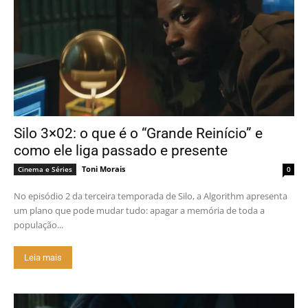
Silo 3×02: o que é o “Grande Reinício” e
como ele liga passado e presente
Toni Morais
Cinema e Séries
0
No episódio 2 da terceira temporada de Silo, a Algorithm apresenta
um plano que pode mudar tudo: apagar a memória de toda a
população...
Leia mais