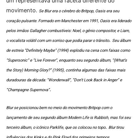
um representava uma faceta diferente do
movimento.
Se Blur era o cérebro do Britpop, Oasis era seu
coração pulsante. Formado em Manchester em 1991, Oasis era liderado
pelos irmãos Gallagher combustíveis: Noel, o gênio compositor, e Liam,
.
o vocalista volátil com um sorriso que podia parar o trânsito
Seu álbum
de estreia “Definitely Maybe” (1994) explodiu na cena com faixas como
“Supersonic” e “Live Forever”, enquanto seu segundo álbum, “(What’s
the Story) Morning Glory?” (1995), continha algumas das faixas mais
duradouras da década: “Wonderwall”, “Don’t Look Back in Anger” e
.
“Champagne Supernova”
Blur se posicionou bem no meio do movimento Britpop com o
lançamento de seu segundo álbum Modern Life is Rubbish, mas foi seu
.
terceiro álbum, o icônico Parklife, que os colocou no topo
Blur tirou
,
influências dos Kinks e do Pink Floyd dos primeiros tempos