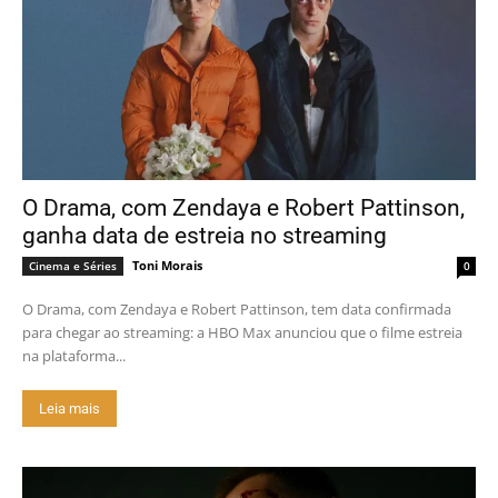
O Drama, com Zendaya e Robert Pattinson,
ganha data de estreia no streaming
Toni Morais
Cinema e Séries
0
O Drama, com Zendaya e Robert Pattinson, tem data confirmada
para chegar ao streaming: a HBO Max anunciou que o filme estreia
na plataforma...
Leia mais