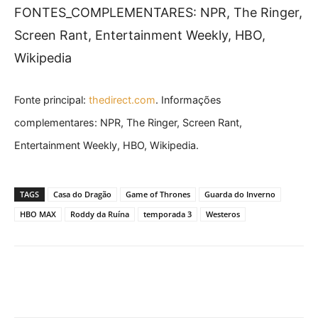
FONTES_COMPLEMENTARES: NPR, The Ringer,
Screen Rant, Entertainment Weekly, HBO,
Wikipedia
Fonte principal:
thedirect.com
. Informações
complementares: NPR, The Ringer, Screen Rant,
Entertainment Weekly, HBO, Wikipedia.
TAGS
Casa do Dragão
Game of Thrones
Guarda do Inverno
HBO MAX
Roddy da Ruína
temporada 3
Westeros
Facebook
X
Pinterest
What