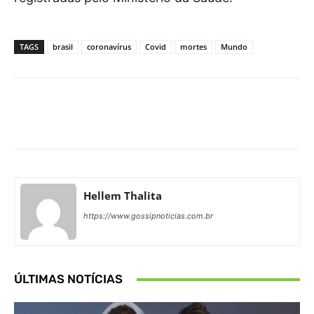
TAGS
brasil
coronavírus
Covid
mortes
Mundo
Facebook
X
Pinterest
What
Hellem Thalita
https://www.gossipnoticias.com.br
ÚLTIMAS NOTÍCIAS