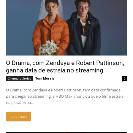
O Drama, com Zendaya e Robert Pattinson,
ganha data de estreia no streaming
Toni Morais
Cinema e Séries
0
O Drama, com Zendaya e Robert Pattinson, tem data confirmada
para chegar ao streaming: a HBO Max anunciou que o filme estreia
na plataforma...
Leia mais