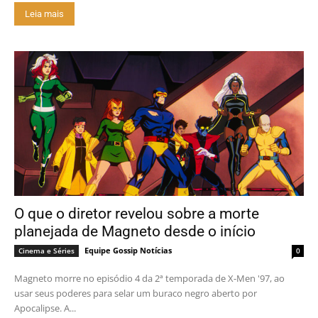
Leia mais
O que o diretor revelou sobre a morte
planejada de Magneto desde o início
Equipe Gossip Notícias
Cinema e Séries
0
Magneto morre no episódio 4 da 2ª temporada de X-Men '97, ao
usar seus poderes para selar um buraco negro aberto por
Apocalipse. A...