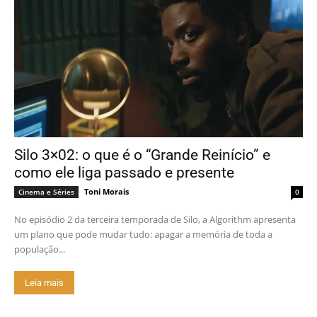
Silo 3×02: o que é o “Grande Reinício” e
como ele liga passado e presente
Toni Morais
Cinema e Séries
0
No episódio 2 da terceira temporada de Silo, a Algorithm apresenta
um plano que pode mudar tudo: apagar a memória de toda a
população...
Leia mais