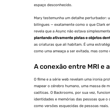
espaço desconhecido.
Mary testemunha um detalhe perturbador: um
bilíngues — exatamente como o que Clark e
revela que a Async não estava simplesment
plantando ativamente pistas e objetos de
as criaturas que ali habitam. É uma estrat
como uma ameaça a ser evitada, mas como 
A conexão entre MRI e 
O filme e a série web revelam uma ironia p
mapear o cérebro humano, uma massa de me
caóticas. O Backrooms, por sua vez, funcio
identidades e memórias das pessoas que o o
como versões esquecidas de pessoas reais