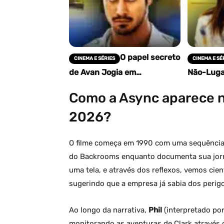
O papel secreto
CINEMA E SÉRIES
CINEMA E SÉ
de Avan Jogia em
Não-Luga
Backrooms liga filme ao
cinemas 
universo creepypasta
inéditos 
Como a Async aparece n
2026?
O filme começa em 1990 com uma sequência 
do Backrooms enquanto documenta sua jor
uma tela, e através dos reflexos, vemos cie
sugerindo que a empresa já sabia dos perig
Ao longo da narrativa,
Phil
(interpretado po
monitorando as aventuras de Clark através de