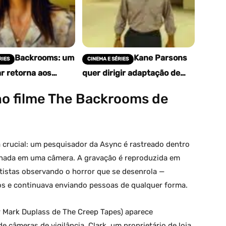
Backrooms: um
Kane Parsons
RIES
CINEMA E SÉRIES
r retorna aos
quer dirigir adaptação de
com episódios
Portal depois do sucesso de
da série YouTube
Backrooms
o filme The Backrooms de
crucial: um pesquisador da Async é rastreado dentro
nada em uma câmera. A gravação é reproduzida em
ntistas observando o horror que se desenrola —
os e continuava enviando pessoas de qualquer forma.
r Mark Duplass de The Creep Tapes) aparece
 câmeras de vigilância. Clark, um proprietário de loja