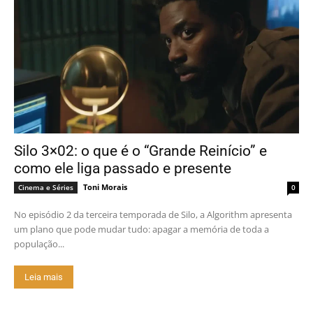
Silo 3×02: o que é o “Grande Reinício” e
como ele liga passado e presente
Toni Morais
Cinema e Séries
0
No episódio 2 da terceira temporada de Silo, a Algorithm apresenta
um plano que pode mudar tudo: apagar a memória de toda a
população...
Leia mais