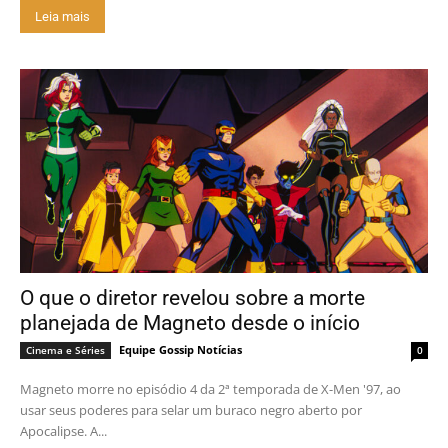
Leia mais
O que o diretor revelou sobre a morte
planejada de Magneto desde o início
Equipe Gossip Notícias
Cinema e Séries
0
Magneto morre no episódio 4 da 2ª temporada de X-Men '97, ao
usar seus poderes para selar um buraco negro aberto por
Apocalipse. A...