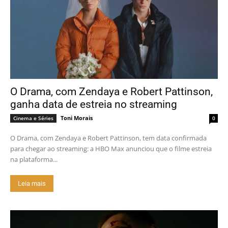
O Drama, com Zendaya e Robert Pattinson,
ganha data de estreia no streaming
Toni Morais
Cinema e Séries
0
O Drama, com Zendaya e Robert Pattinson, tem data confirmada
para chegar ao streaming: a HBO Max anunciou que o filme estreia
na plataforma...
Leia mais