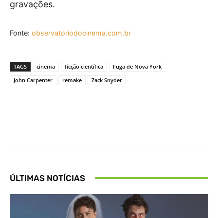
gravações.
Fonte:
observatoriodocinema.com.br
TAGS
cinema
ficção científica
Fuga de Nova York
John Carpenter
remake
Zack Snyder
Facebook
X
Pinterest
What
ÚLTIMAS NOTÍCIAS