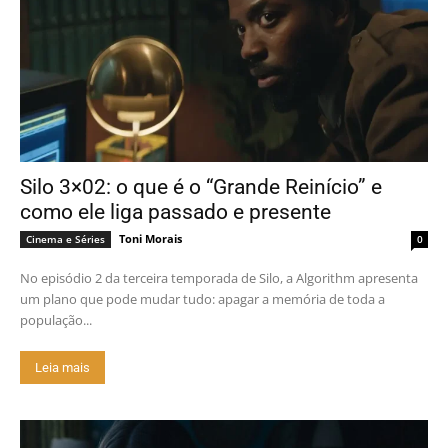
Silo 3×02: o que é o “Grande Reinício” e
como ele liga passado e presente
Toni Morais
Cinema e Séries
0
No episódio 2 da terceira temporada de Silo, a Algorithm apresenta
um plano que pode mudar tudo: apagar a memória de toda a
população...
Leia mais