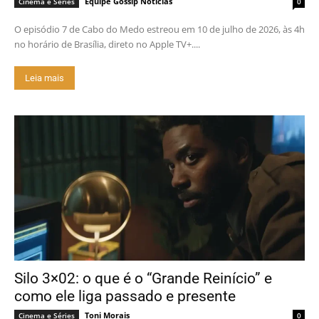
Equipe Gossip Notícias
Cinema e Séries
0
O episódio 7 de Cabo do Medo estreou em 10 de julho de 2026, às 4h
no horário de Brasília, direto no Apple TV+....
Leia mais
Silo 3×02: o que é o “Grande Reinício” e
como ele liga passado e presente
Toni Morais
Cinema e Séries
0