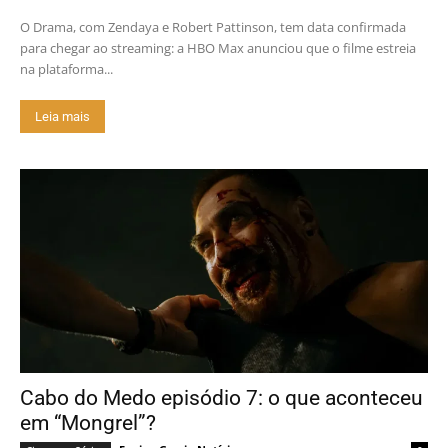
O Drama, com Zendaya e Robert Pattinson, tem data confirmada
para chegar ao streaming: a HBO Max anunciou que o filme estreia
na plataforma...
Leia mais
Cabo do Medo episódio 7: o que aconteceu
em “Mongrel”?