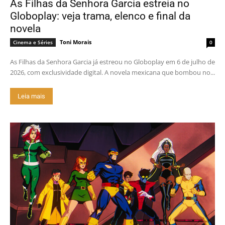
As Filhas da Senhora Garcia estreia no
Globoplay: veja trama, elenco e final da
novela
Toni Morais
Cinema e Séries
0
As Filhas da Senhora Garcia já estreou no Globoplay em 6 de julho de
2026, com exclusividade digital. A novela mexicana que bombou no...
Leia mais