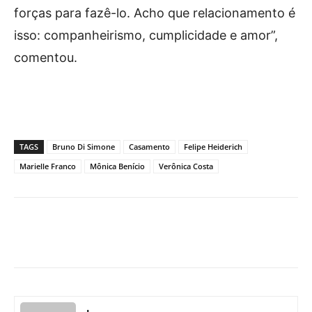
forças para fazê-lo. Acho que relacionamento é
isso: companheirismo, cumplicidade e amor”,
comentou.
TAGS
Bruno Di Simone
Casamento
Felipe Heiderich
Marielle Franco
Mônica Benício
Verônica Costa
Facebook
X
Pinterest
What