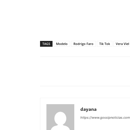
TAGS
Modelo
Rodrigo Faro
Tik Tok
Vera Viel
Facebook
Share
dayana
https://www.gossipnoticias.com