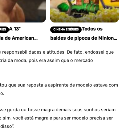
A 13ª
Todos os
RIES
CINEMA E SÉRIES
a de American
baldes de pipoca de Minions
ory traz Paul
& Monstros: preços, designs
Kelly como novo
e onde comprar no Brasil
s responsabilidades e atitudes. De fato, endossei que
 possível final de
tria da moda, pois era assim que o mercado
ltou que sua reposta a aspirante de modelo estava com
io.
osse gorda ou fosse magra demais seus sonhos seriam
 sim, você está magra e para ser modelo precisa ser
disso”.