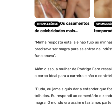
Os casamentos
CINEMA E SÉRIES
CINEMA E SÉ
de celebridades mais
temporad
extravagantes de todos os
Horror St
tempos
Anthony 
“Minha resposta está lá e não fujo as minha
sangue em
precisava ser magra para se entrar na indús
era
funcionava”.
Além disso, a mulher de Rodrigo Faro ressa
o corpo ideal para a carreira e não o contrár
“Duda, eu jamais quis dar a entender que f
tolhidos. Eu respondi ao comentário dizendo
magra! O mundo era assim e fazíamos parte 