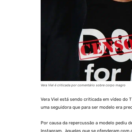
Vera Viel é criticada por comentário sobre corpo magro
Vera Viel está sendo criticada em vídeo do
uma seguidora que para ser modelo era prec
Por causa da repercussão a modelo pediu d
Instagram, àqueles que se ofenderam com a