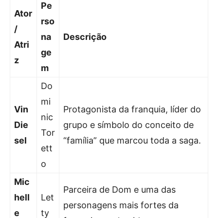
Pe
Ator
rso
/
na
Descrição
Atri
ge
z
m
Do
mi
Vin
Protagonista da franquia, líder do
nic
Die
grupo e símbolo do conceito de
Tor
sel
“família” que marcou toda a saga.
ett
o
Mic
Parceira de Dom e uma das
hell
Let
personagens mais fortes da
e
ty