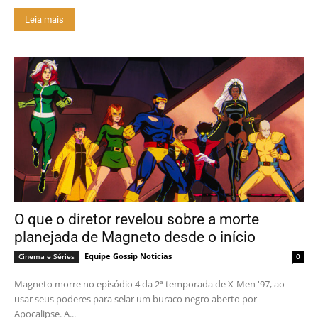
Leia mais
O que o diretor revelou sobre a morte
planejada de Magneto desde o início
Equipe Gossip Notícias
Cinema e Séries
0
Magneto morre no episódio 4 da 2ª temporada de X-Men '97, ao
usar seus poderes para selar um buraco negro aberto por
Apocalipse. A...