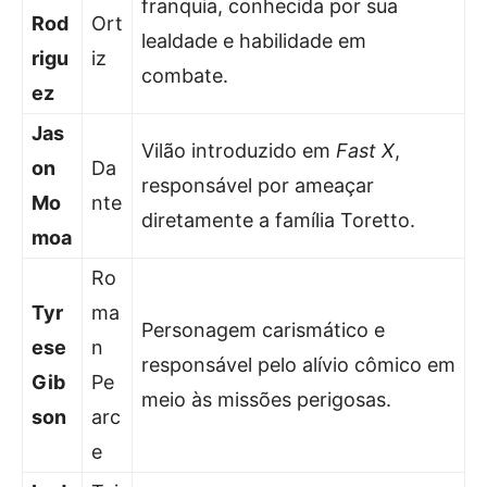
franquia, conhecida por sua
Rod
Ort
lealdade e habilidade em
rigu
iz
combate.
ez
Jas
Vilão introduzido em
Fast X
,
on
Da
responsável por ameaçar
Mo
nte
diretamente a família Toretto.
moa
Ro
Tyr
ma
Personagem carismático e
ese
n
responsável pelo alívio cômico em
Gib
Pe
meio às missões perigosas.
son
arc
e