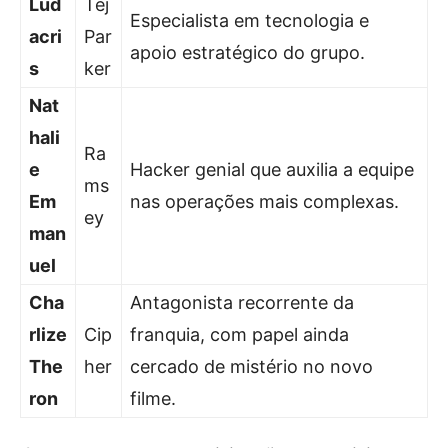
Lud
Tej
Especialista em tecnologia e
acri
Par
apoio estratégico do grupo.
s
ker
Nat
hali
Ra
e
Hacker genial que auxilia a equipe
ms
Em
nas operações mais complexas.
ey
man
uel
Cha
Antagonista recorrente da
rlize
Cip
franquia, com papel ainda
The
her
cercado de mistério no novo
ron
filme.