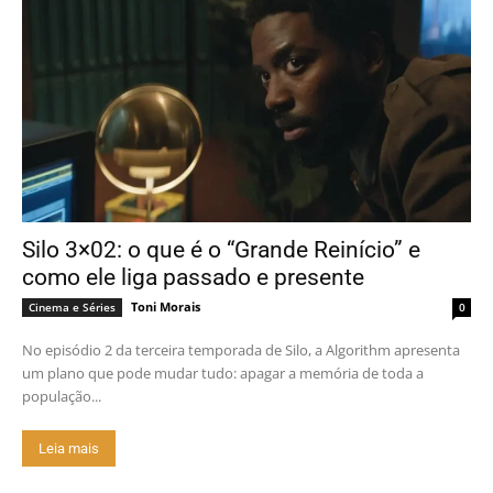
Silo 3×02: o que é o “Grande Reinício” e
como ele liga passado e presente
Toni Morais
Cinema e Séries
0
No episódio 2 da terceira temporada de Silo, a Algorithm apresenta
um plano que pode mudar tudo: apagar a memória de toda a
população...
Leia mais